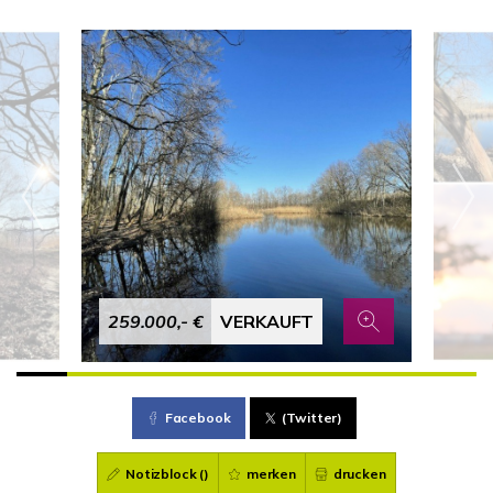
259.000,- €
VERKAUFT
Facebook
(Twitter)
Notizblock (
)
merken
drucken