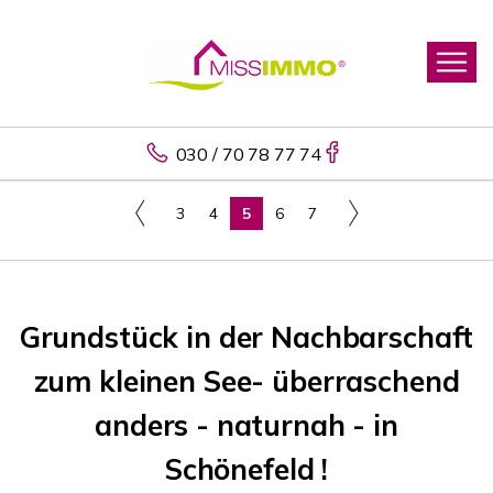
030 / 70 78 77 74
3
4
5
6
7
Grundstück in der Nachbarschaft
zum kleinen See- überraschend
anders - naturnah - in
Schönefeld !