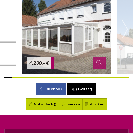
4.200,- €
Facebook
(Twitter)
Notizblock (
)
merken
drucken