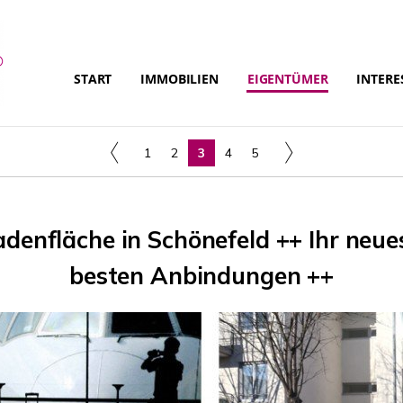
START
IMMOBILIEN
EIGENTÜMER
INTERE
1
2
3
4
5
adenfläche in Schönefeld ++ Ihr neue
besten Anbindungen ++