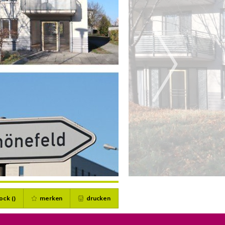
ock (
)
merken
drucken