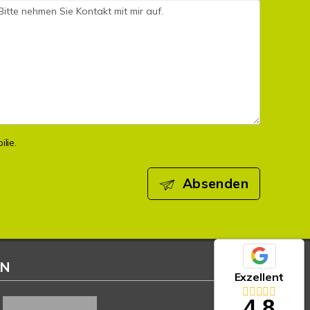
lie.
Absenden
EN
Exzellent
4,8