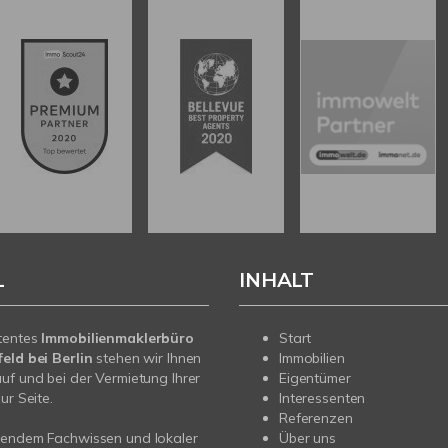
L
INHALT
tentes
Immobilienmaklerbüro
Start
eld bei Berlin
stehen wir Ihnen
Immobilien
uf und bei der Vermietung Ihrer
Eigentümer
ur Seite.
Interessenten
Referenzen
sendem Fachwissen und lokaler
Über uns