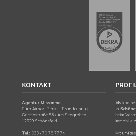
KONTAKT
PROFI
Agentur MissImmo
Als kompe
Büro Airport Berlin – Brandenburg
in Schönef
Gartenstraße 58 / Am Seegraben
beim Verka
12529 Schönefeld
Immobilie z
Tel.:
030 / 70 78 77 74
Mit umfas