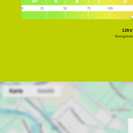
128 k
Energieve