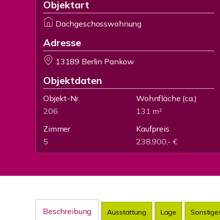
Objektart
Dachgeschosswohnung
Adresse
13189 Berlin Pankow
Objektdaten
Objekt-Nr.
Wohnfläche
(ca.)
206
131 m²
Zimmer
Kaufpreis
5
238.900,- €
Beschreibung
Ausstattung
Lage
Sonstige