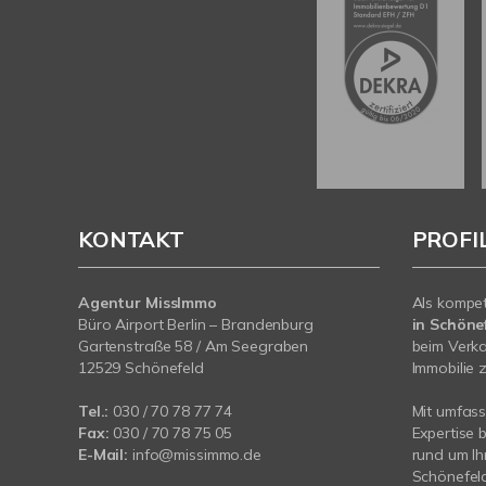
KONTAKT
PROFI
Agentur MissImmo
Als kompe
Büro Airport Berlin – Brandenburg
in Schönef
Gartenstraße 58 / Am Seegraben
beim Verka
12529 Schönefeld
Immobilie z
Tel.:
030 / 70 78 77 74
Mit umfas
Fax:
030 / 70 78 75 05
Expertise 
E-Mail:
info@missimmo.de
rund um Ih
Schönefeld