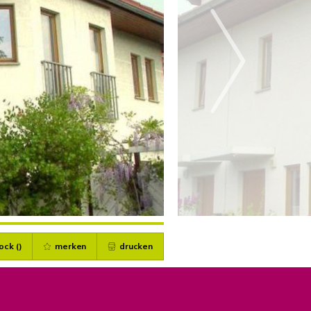
ock (
)
merken
drucken