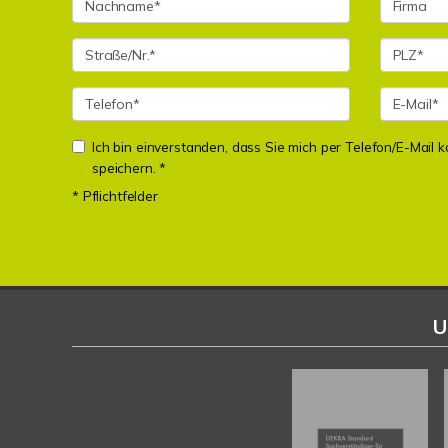
Ich bin einverstanden, dass Sie mich per Telefon/E-Mail
speichern. *
* Pflichtfelder
U