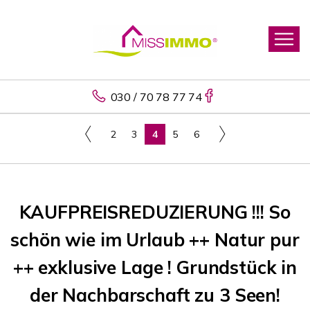
030 / 70 78 77 74
2
3
4
5
6
KAUFPREISREDUZIERUNG !!! So
schön wie im Urlaub ++ Natur pur
++ exklusive Lage ! Grundstück in
der Nachbarschaft zu 3 Seen!