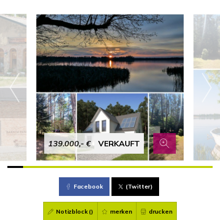
139.000,- €
VERKAUFT
Facebook
(Twitter)
Notizblock (
)
merken
drucken