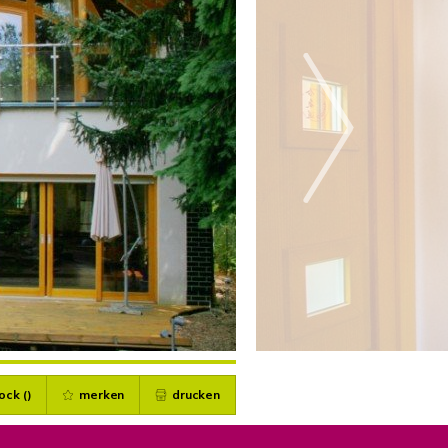
ock (
)
merken
drucken