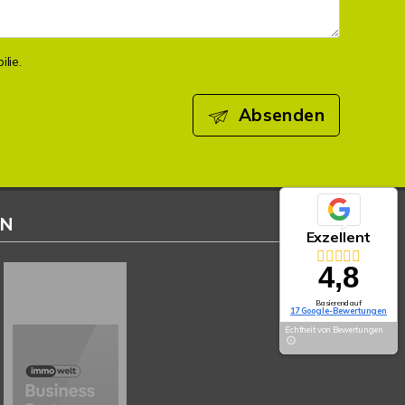
lie.
Absenden
EN
Exzellent
4,8
Basierend auf
17 Google-Bewertungen
Echtheit von Bewertungen