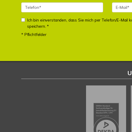
Ich bin einverstanden, dass Sie mich per Telefon/E-Mail
speichern. *
* Pflichtfelder
U