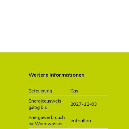
Weitere Informationen
Befeuerung
Gas
Energieausweis
2027-12-03
gültig bis
Energieverbrauch
enthalten
für Warmwasser