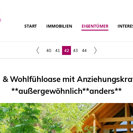
START
IMMOBILIEN
EIGENTÜMER
INTERE
40
41
42
43
44
& Wohlfühloase mit Anziehungskraft
**außergewöhnlich**anders**