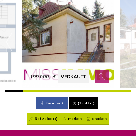
199.000,- €
VERKAUFT
Facebook
(Twitter)
Notizblock (
)
merken
drucken