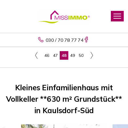
030 / 70 78 77 74
46
47
48
49
50
Kleines Einfamilienhaus mit
Vollkeller **630 m² Grundstück**
in Kaulsdorf-Süd