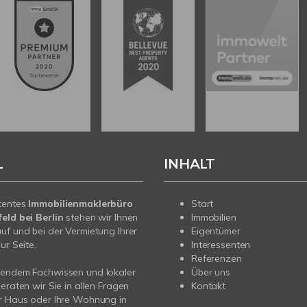
L
INHALT
tentes
Immobilienmaklerbüro
Start
eld bei Berlin
stehen wir Ihnen
Immobilien
uf und bei der Vermietung Ihrer
Eigentümer
ur Seite.
Interessenten
Referenzen
sendem Fachwissen und lokaler
Über uns
beraten wir Sie in allen Fragen
Kontakt
r Haus oder Ihre Wohnung in