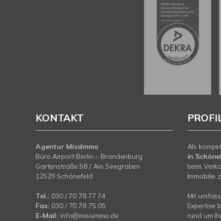
KONTAKT
PROFI
Agentur MissImmo
Als kompe
Büro Airport Berlin – Brandenburg
in Schönef
Gartenstraße 58 / Am Seegraben
beim Verka
12529 Schönefeld
Immobilie z
Tel.:
030 / 70 78 77 74
Mit umfas
Fax:
030 / 70 78 75 05
Expertise 
E-Mail:
info@missimmo.de
rund um Ih