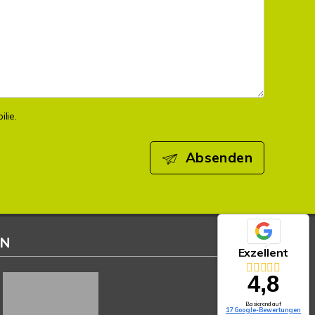
lie.
Absenden
EN
Exzellent
4,8
Basierend auf
17 Google-Bewertungen