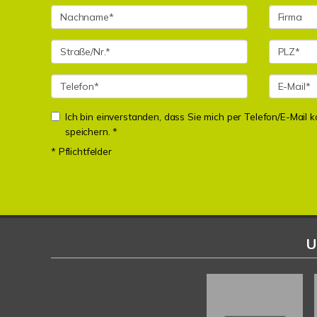
Ich bin einverstanden, dass Sie mich per Telefon/E-Mail
speichern. *
* Pflichtfelder
U