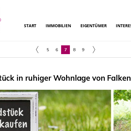
START
IMMOBILIEN
EIGENTÜMER
INTERE
5
6
7
8
9
ück in ruhiger Wohnlage von Falken