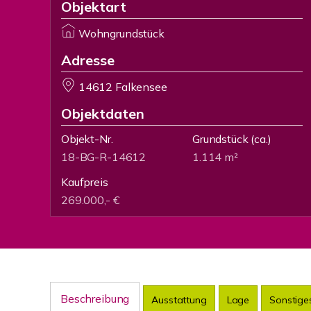
Objektart
Wohngrundstück
Adresse
14612 Falkensee
Objektdaten
Objekt-Nr.
Grundstück
(ca.)
18-BG-R-14612
1.114 m²
Kaufpreis
269.000,- €
Beschreibung
Ausstattung
Lage
Sonstige