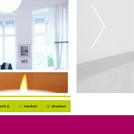
ock (
)
merken
drucken