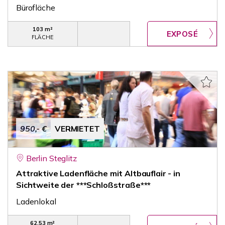
Bürofläche
103 m²
FLÄCHE
950,- €
VERMIETET
Berlin Steglitz
Attraktive Ladenfläche mit Altbauflair - in
Sichtweite der ***Schloßstraße***
Ladenlokal
62,53 m²