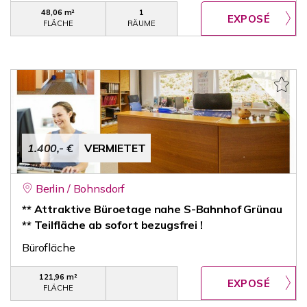
48,06 m²
1
FLÄCHE
RÄUME
1.400,- €
VERMIETET
Berlin / Bohnsdorf
** Attraktive Büroetage nahe S-Bahnhof Grünau
** Teilfläche ab sofort bezugsfrei !
Bürofläche
121,96 m²
FLÄCHE