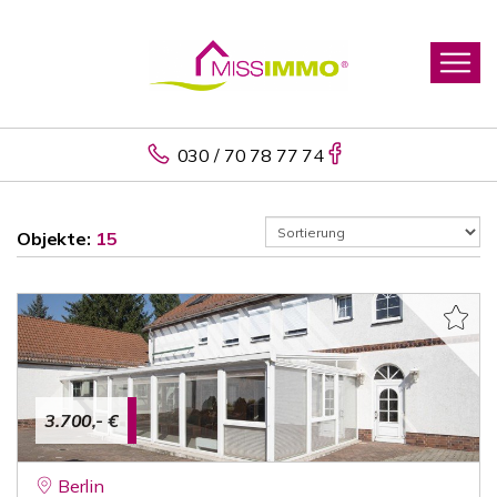
030 / 70 78 77 74
Objekte:
15
3.700,- €
Berlin