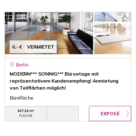
6,- €
VERMIETET
Berlin
MODERN*** SONNIG*** Büroetage mit
repräsentativem Kundenempfang! Anmietung
von Teilflächen möglich!
Bürofläche
307,18 m²
FLÄCHE