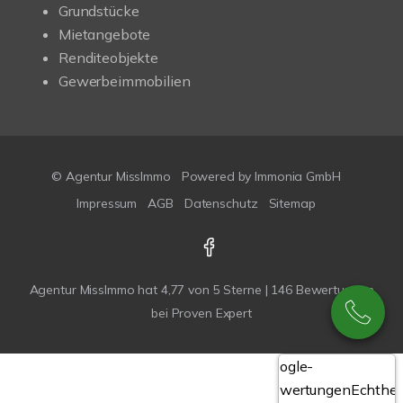
Grundstücke
Mietangebote
Renditeobjekte
Gewerbeimmobilien
© Agentur MissImmo
Powered by
Immonia GmbH
Impressum
AGB
Datenschutz
Sitemap
Agentur MissImmo
hat
4,77
von
5
Sterne |
146
Bewertungen
bei Proven Expert
Google-
Bewertungen
Echthei