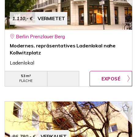
1.110,- €
VERMIETET
Berlin Prenzlauer Berg
Modernes. repräsentatives Ladenlokal nahe
Kollwitzplatz
Ladenlokal
53 m²
FLÄCHE
86.780,- €
VERKAUFT