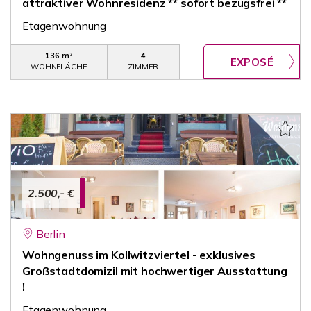
attraktiver Wohnresidenz ** sofort bezugsfrei **
Etagenwohnung
136 m²
4
WOHNFLÄCHE
ZIMMER
2.500,- €
Berlin
Wohngenuss im Kollwitzviertel - exklusives
Großstadtdomizil mit hochwertiger Ausstattung
!
Etagenwohnung