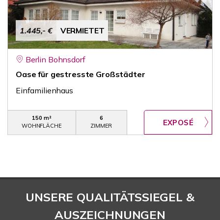
1.445,- €
VERMIETET
Berlin Bohnsdorf
Oase für gestresste Großstädter
Einfamilienhaus
150 m²
6
WOHNFLÄCHE
ZIMMER
UNSERE QUALITÄTSSIEGEL &
AUSZEICHNUNGEN