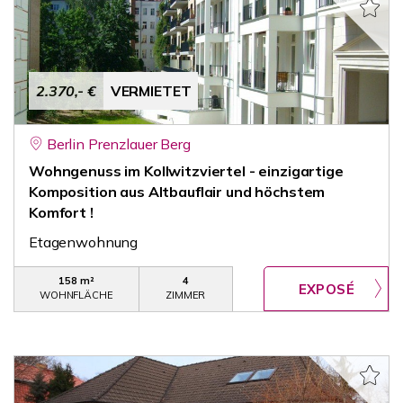
2.370,- €
VERMIETET
Berlin Prenzlauer Berg
Wohngenuss im Kollwitzviertel - einzigartige
Komposition aus Altbauflair und höchstem
Komfort !
Etagenwohnung
158 m²
4
WOHNFLÄCHE
ZIMMER