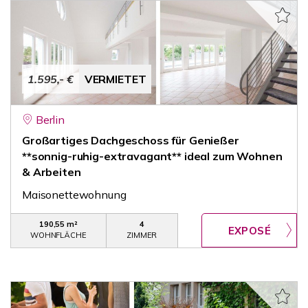
1.595,- €
VERMIETET
Berlin
Großartiges Dachgeschoss für Genießer
**sonnig-ruhig-extravagant** ideal zum Wohnen
& Arbeiten
Maisonettewohnung
190,55 m²
4
WOHNFLÄCHE
ZIMMER