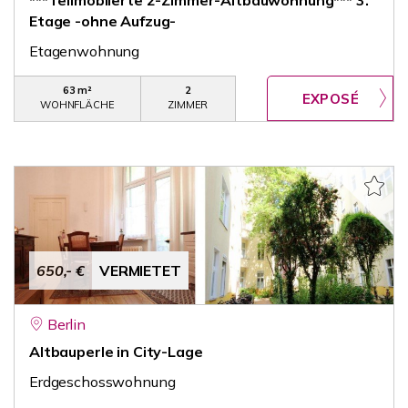
***Teilmöblierte 2-Zimmer-Altbauwohnung*** 3.
Etage -ohne Aufzug-
Etagenwohnung
63 m²
2
WOHNFLÄCHE
ZIMMER
650,- €
VERMIETET
Berlin
Altbauperle in City-Lage
Erdgeschosswohnung