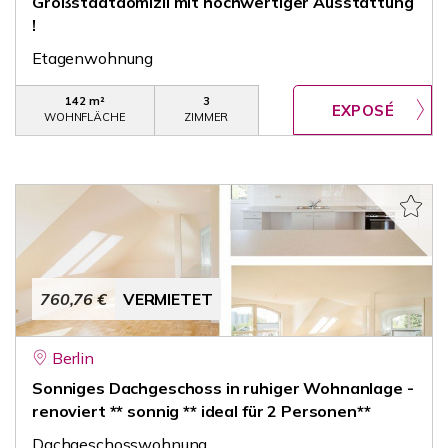
Großstadtdomizil mit hochwertiger Ausstattung
!
Etagenwohnung
142 m²
3
WOHNFLÄCHE
ZIMMER
760,76 €
VERMIETET
Berlin
Sonniges Dachgeschoss in ruhiger Wohnanlage -
renoviert ** sonnig ** ideal für 2 Personen**
Dachgeschosswohnung