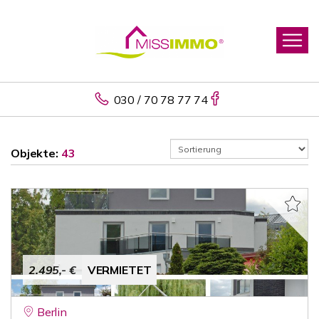
030 / 70 78 77 74
Objekte:
43
2.495,- €
VERMIETET
Berlin