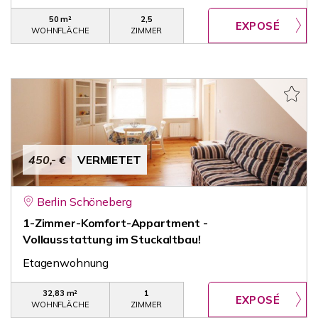
50 m²
2,5
WOHNFLÄCHE
ZIMMER
450,- €
VERMIETET
Berlin Schöneberg
1-Zimmer-Komfort-Appartment -
Vollausstattung im Stuckaltbau!
Etagenwohnung
32,83 m²
1
WOHNFLÄCHE
ZIMMER