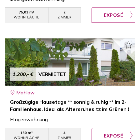
75,01 m²
2
WOHNFLÄCHE
ZIMMER
1.200,- €
VERMIETET
Mahlow
Großzügige Hausetage ** sonnig & ruhig ** im 2-
Familienhaus. Ideal als Altersruhesitz im Grünen !
Etagenwohnung
130 m²
4
WOHNFLÄCHE
ZIMMER