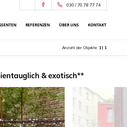
030 / 70 78 77 74
SSENTEN
REFERENZEN
ÜBER UNS
KONTAKT
Anzahl der Objekte:
1 | 1
lientauglich & exotisch**