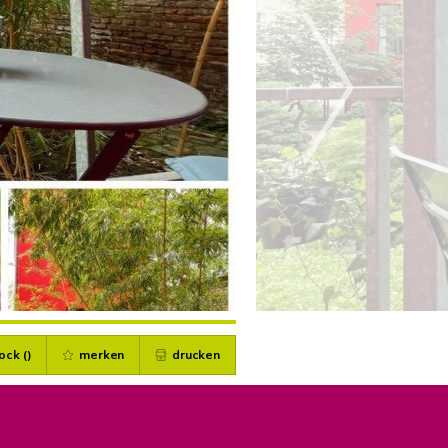
ock (
)
merken
drucken