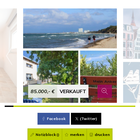
85.000,- €
VERKAUFT
Facebook
(Twitter)
Notizblock (
)
merken
drucken