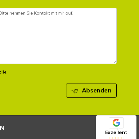
lie.
Absenden
EN
Exzellent