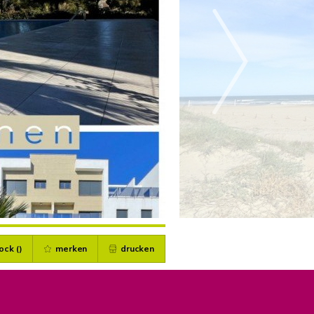
ock (
)
merken
drucken