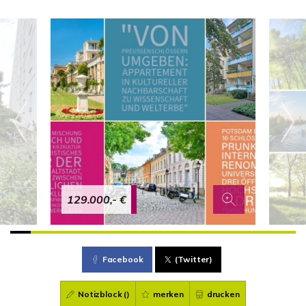
129.000,- €
Facebook
(Twitter)
Notizblock (
)
merken
drucken