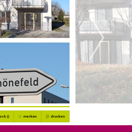
ock (
)
merken
drucken