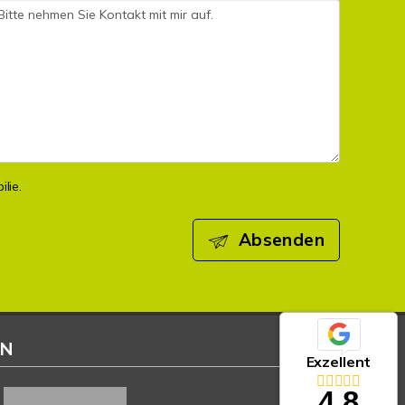
lie.
Absenden
EN
Exzellent
4,8