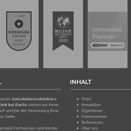
L
INHALT
tentes
Immobilienmaklerbüro
Start
eld bei Berlin
stehen wir Ihnen
Immobilien
uf und bei der Vermietung Ihrer
Eigentümer
ur Seite.
Interessenten
Referenzen
sendem Fachwissen und lokaler
Über uns