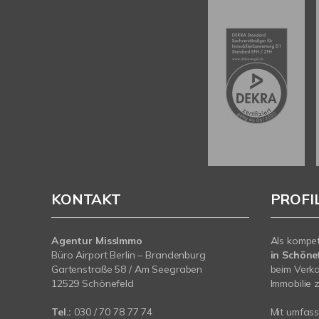
KONTAKT
PROFI
Agentur MissImmo
Als kompe
Büro Airport Berlin – Brandenburg
in Schönef
Gartenstraße 58 / Am Seegraben
beim Verka
12529 Schönefeld
Immobilie z
Tel.:
030 / 70 78 77 74
Mit umfas