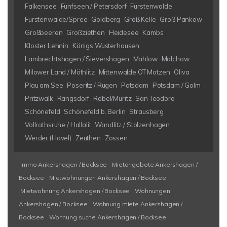
Falkensee
Fünfseen / Petersdorf
Fürstenwalde
Fürstenwalde/Spree
Goldberg
Groß Kelle
Groß Pankow
Großbeeren
Großziethen
Heidesee
Kambs
Kloster Lehnin
Königs Wusterhausen
Lambrechtshagen / Sievershagen
Mahlow
Malchow
Milower Land / Möthlitz
Mittenwalde OT Motzen
Oliva
Plau am See
Poseritz / Rügen
Potsdam
Potsdam / Golm
Pritzwalk
Rangsdorf
Röbel/Müritz
San Teodoro
Schönefeld
Schönefeld b. Berlin
Strausberg
Vollrathsruhe / Hallalit
Wandlitz / Stolzenhagen
Werder (Havel)
Zeuthen
Zossen
Immo Ankershagen / Bocksee
Mietangebote Ankershagen /
Bocksee
Mietwohnungen Ankershagen / Bocksee
Mietwohnung Ankershagen / Bocksee
Wohnungen
Ankershagen / Bocksee
Wohnung miete Ankershagen /
Bocksee
Wohnung suche Ankershagen / Bocksee