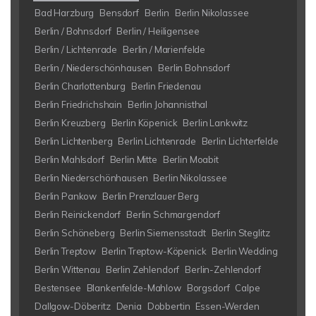
Bad Harzburg
Bensdorf
Berlin
Berlin Nikolassee
Berlin / Bohnsdorf
Berlin / Heiligensee
Berlin / Lichtenrade
Berlin / Marienfelde
Berlin / Niederschönhausen
Berlin Bohnsdorf
Berlin Charlottenburg
Berlin Friedenau
Berlin Friedrichshain
Berlin Johannisthal
Berlin Kreuzberg
Berlin Köpenick
Berlin Lankwitz
Berlin Lichtenberg
Berlin Lichtenrade
Berlin Lichterfelde
Berlin Mahlsdorf
Berlin Mitte
Berlin Moabit
Berlin Niederschönhausen
Berlin Nikolassee
Berlin Pankow
Berlin Prenzlauer Berg
Berlin Reinickendorf
Berlin Schmargendorf
Berlin Schöneberg
Berlin Siemensstadt
Berlin Steglitz
Berlin Treptow
Berlin Treptow-Köpenick
Berlin Wedding
Berlin Wittenau
Berlin Zehlendorf
Berlin-Zehlendorf
Bestensee
Blankenfelde-Mahlow
Borgsdorf
Calpe
Dallgow-Döberitz
Denia
Dobbertin
Essen-Werden