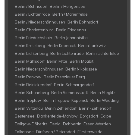
Berlin / Bohnsdorf
Berlin / Heiligensee
Berlin / Lichtenrade
Berlin / Marienfelde
Berlin / Niederschönhausen
Berlin Bohnsdorf
Berlin Charlottenburg
Berlin Friedenau
Berlin Friedrichshain
Berlin Johannisthal
Berlin Kreuzberg
Berlin Köpenick
Berlin Lankwitz
Berlin Lichtenberg
Berlin Lichtenrade
Berlin Lichterfelde
Berlin Mahlsdorf
Berlin Mitte
Berlin Moabit
Berlin Niederschönhausen
Berlin Nikolassee
Berlin Pankow
Berlin Prenzlauer Berg
Berlin Reinickendorf
Berlin Schmargendorf
Berlin Schöneberg
Berlin Siemensstadt
Berlin Steglitz
Berlin Treptow
Berlin Treptow-Köpenick
Berlin Wedding
Berlin Wittenau
Berlin Zehlendorf
Berlin-Zehlendorf
Bestensee
Blankenfelde-Mahlow
Borgsdorf
Calpe
Dallgow-Döberitz
Denia
Dobbertin
Essen-Werden
Falkensee
Fünfseen / Petersdorf
Fürstenwalde