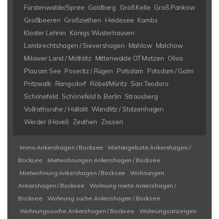
Fürstenwalde/Spree
Goldberg
Groß Kelle
Groß Pankow
Großbeeren
Großziethen
Heidesee
Kambs
Kloster Lehnin
Königs Wusterhausen
Lambrechtshagen / Sievershagen
Mahlow
Malchow
Milower Land / Möthlitz
Mittenwalde OT Motzen
Oliva
Plau am See
Poseritz / Rügen
Potsdam
Potsdam / Golm
Pritzwalk
Rangsdorf
Röbel/Müritz
San Teodoro
Schönefeld
Schönefeld b. Berlin
Strausberg
Vollrathsruhe / Hallalit
Wandlitz / Stolzenhagen
Werder (Havel)
Zeuthen
Zossen
Immo Ankershagen / Bocksee
Mietangebote Ankershagen /
Bocksee
Mietwohnungen Ankershagen / Bocksee
Mietwohnung Ankershagen / Bocksee
Wohnungen
Ankershagen / Bocksee
Wohnung miete Ankershagen /
Bocksee
Wohnung suche Ankershagen / Bocksee
Wohnungssuche Ankershagen / Bocksee
Wohnungsanzeigen