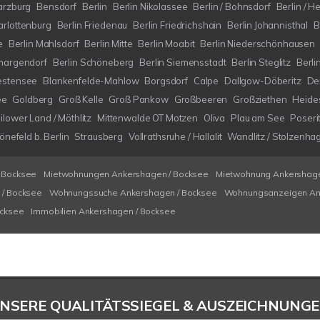
arzburg
Bensdorf
Berlin
Berlin Nikolassee
Berlin / Bohnsdorf
Berlin / H
arlottenburg
Berlin Friedenau
Berlin Friedrichshain
Berlin Johannisthal
B
e
Berlin Mahlsdorf
Berlin Mitte
Berlin Moabit
Berlin Niederschönhausen
margendorf
Berlin Schöneberg
Berlin Siemensstadt
Berlin Steglitz
Berli
estensee
Blankenfelde-Mahlow
Borgsdorf
Calpe
Dallgow-Döberitz
De
ee
Goldberg
Groß Kelle
Groß Pankow
Großbeeren
Großziethen
Heide
ilower Land / Möthlitz
Mittenwalde OT Motzen
Oliva
Plau am See
Poseri
nefeld b. Berlin
Strausberg
Vollrathsruhe / Hallalit
Wandlitz / Stolzenha
 Bocksee
Mietwohnungen Ankershagen / Bocksee
Mietwohnung Ankershage
/ Bocksee
Wohnungssuche Ankershagen / Bocksee
Wohnungsanzeigen An
ocksee
Immobilien Ankershagen / Bocksee
NSERE QUALITÄTSSIEGEL & AUSZEICHNUNG