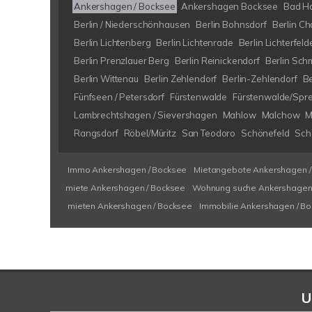
Ankershagen / Bocksee
Ankershagen Bocksee
Bad H
Berlin / Niederschönhausen
Berlin Bohnsdorf
Berlin Ch
Berlin Lichtenberg
Berlin Lichtenrade
Berlin Lichterfeld
Berlin Prenzlauer Berg
Berlin Reinickendorf
Berlin Sch
Berlin Wittenau
Berlin Zehlendorf
Berlin-Zehlendorf
B
Fünfseen / Petersdorf
Fürstenwalde
Fürstenwalde/Spr
Lambrechtshagen / Sievershagen
Mahlow
Malchow
M
Rangsdorf
Röbel/Müritz
San Teodoro
Schönefeld
Schö
Immo Ankershagen / Bocksee
Mietangebote Ankershagen /
miete Ankershagen / Bocksee
Wohnung suche Ankershagen 
mieten Ankershagen / Bocksee
Immobilie Ankershagen / B
U