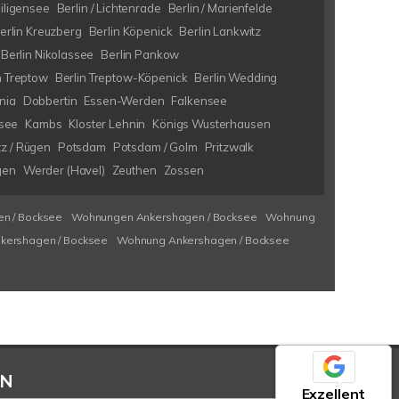
eiligensee
Berlin / Lichtenrade
Berlin / Marienfelde
erlin Kreuzberg
Berlin Köpenick
Berlin Lankwitz
Berlin Nikolassee
Berlin Pankow
n Treptow
Berlin Treptow-Köpenick
Berlin Wedding
nia
Dobbertin
Essen-Werden
Falkensee
see
Kambs
Kloster Lehnin
Königs Wusterhausen
tz / Rügen
Potsdam
Potsdam / Golm
Pritzwalk
gen
Werder (Havel)
Zeuthen
Zossen
n / Bocksee
Wohnungen Ankershagen / Bocksee
Wohnung
kershagen / Bocksee
Wohnung Ankershagen / Bocksee
EN
Exzellent