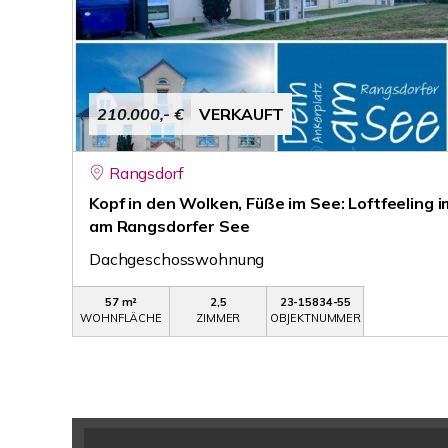
210.000,- €
VERKAUFT
Rangsdorf
Kopf in den Wolken, Füße im See: Loftfeeling 
am Rangsdorfer See
Dachgeschosswohnung
57 m²
2,5
23-15834-55
WOHNFLÄCHE
ZIMMER
OBJEKTNUMMER