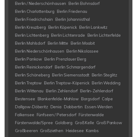
Berlin / Niederschönhausen
Berlin Bohnsdorf
Berlin Charlottenburg
Berlin Friedenau
Berlin Friedrichshain
Berlin Johannisthal
Berlin Kreuzberg
Berlin Köpenick
Berlin Lankwitz
Berlin Lichtenberg
Berlin Lichtenrade
Berlin Lichterfelde
Berlin Mahlsdorf
Berlin Mitte
Berlin Moabit
Berlin Niederschönhausen
Berlin Nikolassee
Berlin Pankow
Berlin Prenzlauer Berg
Berlin Reinickendorf
Berlin Schmargendorf
Berlin Schöneberg
Berlin Siemensstadt
Berlin Steglitz
Berlin Treptow
Berlin Treptow-Köpenick
Berlin Wedding
Berlin Wittenau
Berlin Zehlendorf
Berlin-Zehlendorf
Bestensee
Blankenfelde-Mahlow
Borgsdorf
Calpe
Dallgow-Döberitz
Denia
Dobbertin
Essen-Werden
Falkensee
Fünfseen / Petersdorf
Fürstenwalde
Fürstenwalde/Spree
Goldberg
Groß Kelle
Groß Pankow
Großbeeren
Großziethen
Heidesee
Kambs