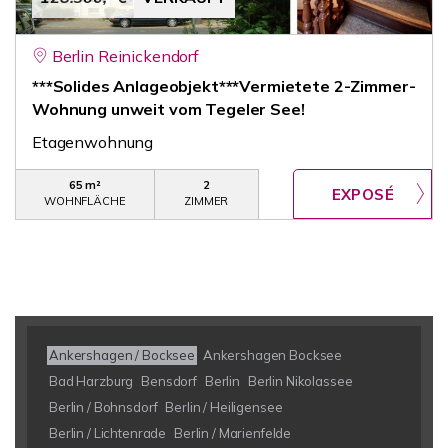
Berlin Reinickendorf
***Solides Anlageobjekt***Vermietete 2-Zimmer-
Wohnung unweit vom Tegeler See!
Etagenwohnung
65 m²
2
WOHNFLÄCHE
ZIMMER
Ankershagen / Bocksee
Ankershagen Bocksee
Bad Harzburg
Bensdorf
Berlin
Berlin Nikolassee
Berlin / Bohnsdorf
Berlin / Heiligensee
Berlin / Lichtenrade
Berlin / Marienfelde