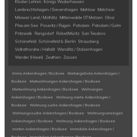
Kloster Lehnin
Königs Wusterhausen
Lambrechtshagen / Sievershagen
Mahlow
Malchow
Milower Land / Möthlitz
Mittenwalde OT Motzen
Oliva
Plau am See
Poseritz / Rügen
Potsdam
Potsdam / Golm
Pritzwalk
Rangsdorf
Röbel/Müritz
San Teodoro
Schönefeld
Schönefeld b. Berlin
Strausberg
Vollrathsruhe / Hallalit
Wandlitz / Stolzenhagen
Werder (Havel)
Zeuthen
Zossen
Immo Ankershagen / Bocksee
Mietangebote Ankershagen /
Bocksee
Mietwohnungen Ankershagen / Bocksee
Mietwohnung Ankershagen / Bocksee
Wohnungen
Ankershagen / Bocksee
Wohnung miete Ankershagen /
Bocksee
Wohnung suche Ankershagen / Bocksee
Wohnungssuche Ankershagen / Bocksee
Wohnungsanzeigen
Ankershagen / Bocksee
Wohnung Ankershagen / Bocksee
mieten Ankershagen / Bocksee
Immobilie Ankershagen /
Bocksee
Immobilien Ankershagen / Bocksee