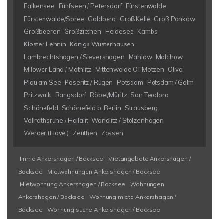
Falkensee
Fünfseen / Petersdorf
Fürstenwalde
Fürstenwalde/Spree
Goldberg
Groß Kelle
Groß Pankow
Großbeeren
Großziethen
Heidesee
Kambs
Kloster Lehnin
Königs Wusterhausen
Lambrechtshagen / Sievershagen
Mahlow
Malchow
Milower Land / Möthlitz
Mittenwalde OT Motzen
Oliva
Plau am See
Poseritz / Rügen
Potsdam
Potsdam / Golm
Pritzwalk
Rangsdorf
Röbel/Müritz
San Teodoro
Schönefeld
Schönefeld b. Berlin
Strausberg
Vollrathsruhe / Hallalit
Wandlitz / Stolzenhagen
Werder (Havel)
Zeuthen
Zossen
Immo Ankershagen / Bocksee
Mietangebote Ankershagen /
Bocksee
Mietwohnungen Ankershagen / Bocksee
Mietwohnung Ankershagen / Bocksee
Wohnungen
Ankershagen / Bocksee
Wohnung miete Ankershagen /
Bocksee
Wohnung suche Ankershagen / Bocksee