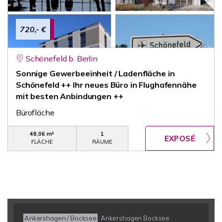
720,- €
Schönefeld b. Berlin
Sonnige Gewerbeeinheit / Ladenfläche in
Schönefeld ++ Ihr neues Büro in Flughafennähe
mit besten Anbindungen ++
Bürofläche
48,06 m²
1
FLÄCHE
RÄUME
Ankershagen / Bocksee
Ankershagen Bocksee