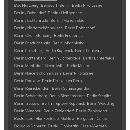
Bad Harzburg
Bensdorf
Berlin
Berlin Nikolassee
Berlin / Bohnsdorf
Berlin / Heiligensee
Berlin / Lichtenrade
Berlin / Marienfelde
Berlin / Niederschönhausen
Berlin Bohnsdorf
Berlin Charlottenburg
Berlin Friedenau
Berlin Friedrichshain
Berlin Johannisthal
Berlin Kreuzberg
Berlin Köpenick
Berlin Lankwitz
Berlin Lichtenberg
Berlin Lichtenrade
Berlin Lichterfelde
Berlin Mahlsdorf
Berlin Mitte
Berlin Moabit
Berlin Niederschönhausen
Berlin Nikolassee
Berlin Pankow
Berlin Prenzlauer Berg
Berlin Reinickendorf
Berlin Schmargendorf
Berlin Schöneberg
Berlin Siemensstadt
Berlin Steglitz
Berlin Treptow
Berlin Treptow-Köpenick
Berlin Wedding
Berlin Wittenau
Berlin Zehlendorf
Berlin-Zehlendorf
Bestensee
Blankenfelde-Mahlow
Borgsdorf
Calpe
Dallgow-Döberitz
Denia
Dobbertin
Essen-Werden