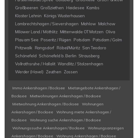
Großbeeren
Großziethen
Heidesee
Kambs
Kloster Lehnin
Königs Wusterhausen
Lambrechtshagen / Sievershagen
Mahlow
Malchow
Milower Land / Möthlitz
Mittenwalde OT Motzen
Oliva
Plau am See
Poseritz / Rügen
Potsdam
Potsdam / Golm
Pritzwalk
Rangsdorf
Röbel/Müritz
San Teodoro
Schönefeld
Schönefeld b. Berlin
Strausberg
Vollrathsruhe / Hallalit
Wandlitz / Stolzenhagen
Werder (Havel)
Zeuthen
Zossen
Immo Ankershagen / Bocksee
Mietangebote Ankershagen /
Bocksee
Mietwohnungen Ankershagen / Bocksee
Mietwohnung Ankershagen / Bocksee
Wohnungen
Ankershagen / Bocksee
Wohnung miete Ankershagen /
Bocksee
Wohnung suche Ankershagen / Bocksee
Wohnungssuche Ankershagen / Bocksee
Wohnungsanzeigen
Ankershagen / Bocksee
Wohnung Ankershagen / Bocksee