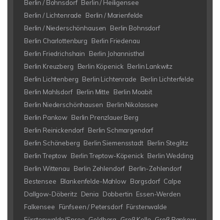
Berlin / Bohnsdorf
Berlin / Heiligensee
Berlin / Lichtenrade
Berlin / Marienfelde
Berlin / Niederschönhausen
Berlin Bohnsdorf
Berlin Charlottenburg
Berlin Friedenau
Berlin Friedrichshain
Berlin Johannisthal
Berlin Kreuzberg
Berlin Köpenick
Berlin Lankwitz
Berlin Lichtenberg
Berlin Lichtenrade
Berlin Lichterfelde
Berlin Mahlsdorf
Berlin Mitte
Berlin Moabit
Berlin Niederschönhausen
Berlin Nikolassee
Berlin Pankow
Berlin Prenzlauer Berg
Berlin Reinickendorf
Berlin Schmargendorf
Berlin Schöneberg
Berlin Siemensstadt
Berlin Steglitz
Berlin Treptow
Berlin Treptow-Köpenick
Berlin Wedding
Berlin Wittenau
Berlin Zehlendorf
Berlin-Zehlendorf
Bestensee
Blankenfelde-Mahlow
Borgsdorf
Calpe
Dallgow-Döberitz
Denia
Dobbertin
Essen-Werden
Falkensee
Fünfseen / Petersdorf
Fürstenwalde
Fürstenwalde/Spree
Goldberg
Groß Kelle
Groß Pankow