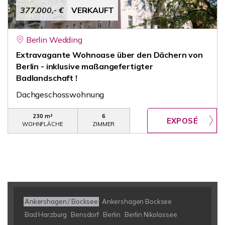
377.000,- €
VERKAUFT
Berlin Wedding
Extravagante Wohnoase über den Dächern von
Berlin - inklusive maßangefertigter
Badlandschaft !
Dachgeschosswohnung
230 m²
6
WOHNFLÄCHE
ZIMMER
Ankershagen / Bocksee
Ankershagen Bocksee
Bad Harzburg
Bensdorf
Berlin
Berlin Nikolassee