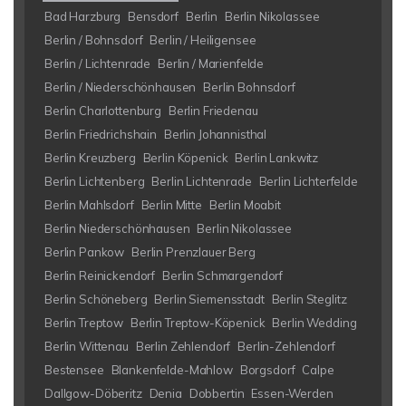
Bad Harzburg
Bensdorf
Berlin
Berlin Nikolassee
Berlin / Bohnsdorf
Berlin / Heiligensee
Berlin / Lichtenrade
Berlin / Marienfelde
Berlin / Niederschönhausen
Berlin Bohnsdorf
Berlin Charlottenburg
Berlin Friedenau
Berlin Friedrichshain
Berlin Johannisthal
Berlin Kreuzberg
Berlin Köpenick
Berlin Lankwitz
Berlin Lichtenberg
Berlin Lichtenrade
Berlin Lichterfelde
Berlin Mahlsdorf
Berlin Mitte
Berlin Moabit
Berlin Niederschönhausen
Berlin Nikolassee
Berlin Pankow
Berlin Prenzlauer Berg
Berlin Reinickendorf
Berlin Schmargendorf
Berlin Schöneberg
Berlin Siemensstadt
Berlin Steglitz
Berlin Treptow
Berlin Treptow-Köpenick
Berlin Wedding
Berlin Wittenau
Berlin Zehlendorf
Berlin-Zehlendorf
Bestensee
Blankenfelde-Mahlow
Borgsdorf
Calpe
Dallgow-Döberitz
Denia
Dobbertin
Essen-Werden