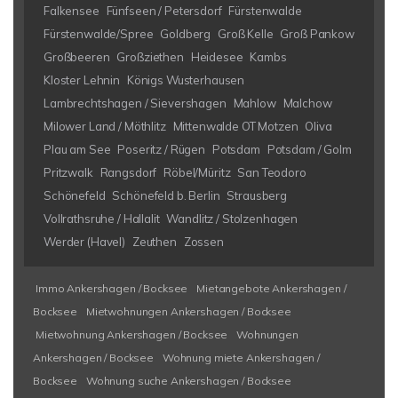
Falkensee
Fünfseen / Petersdorf
Fürstenwalde
Fürstenwalde/Spree
Goldberg
Groß Kelle
Groß Pankow
Großbeeren
Großziethen
Heidesee
Kambs
Kloster Lehnin
Königs Wusterhausen
Lambrechtshagen / Sievershagen
Mahlow
Malchow
Milower Land / Möthlitz
Mittenwalde OT Motzen
Oliva
Plau am See
Poseritz / Rügen
Potsdam
Potsdam / Golm
Pritzwalk
Rangsdorf
Röbel/Müritz
San Teodoro
Schönefeld
Schönefeld b. Berlin
Strausberg
Vollrathsruhe / Hallalit
Wandlitz / Stolzenhagen
Werder (Havel)
Zeuthen
Zossen
Immo Ankershagen / Bocksee
Mietangebote Ankershagen /
Bocksee
Mietwohnungen Ankershagen / Bocksee
Mietwohnung Ankershagen / Bocksee
Wohnungen
Ankershagen / Bocksee
Wohnung miete Ankershagen /
Bocksee
Wohnung suche Ankershagen / Bocksee