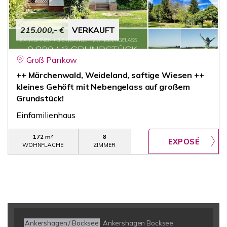
215.000,- €
VERKAUFT
Groß Pankow
++ Märchenwald, Weideland, saftige Wiesen ++
kleines Gehöft mit Nebengelass auf großem
Grundstück!
Einfamilienhaus
172 m²
8
WOHNFLÄCHE
ZIMMER
Ankershagen / Bocksee
Ankershagen Bocksee