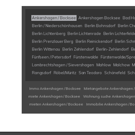
Ankershagen / Bocksee
Ankershagen Bocksee
Bad H
Berlin / Niederschönhausen
Berlin Bohnsdorf
Berlin Ch
Berlin Lichtenberg
Berlin Lichtenrade
Berlin Lichterfeld
Berlin Prenzlauer Berg
Berlin Reinickendorf
Berlin Sch
Berlin Wittenau
Berlin Zehlendorf
Berlin-Zehlendorf
B
Fünfseen / Petersdorf
Fürstenwalde
Fürstenwalde/Spr
Lambrechtshagen / Sievershagen
Mahlow
Malchow
M
Rangsdorf
Röbel/Müritz
San Teodoro
Schönefeld
Schö
Immo Ankershagen / Bocksee
Mietangebote Ankershagen /
miete Ankershagen / Bocksee
Wohnung suche Ankershagen 
mieten Ankershagen / Bocksee
Immobilie Ankershagen / B