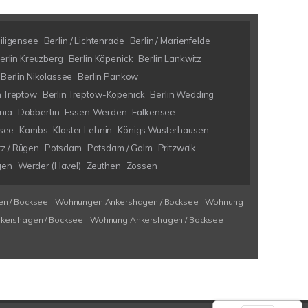
eiligensee
Berlin / Lichtenrade
Berlin / Marienfelde
erlin Kreuzberg
Berlin Köpenick
Berlin Lankwitz
Berlin Nikolassee
Berlin Pankow
n Treptow
Berlin Treptow-Köpenick
Berlin Wedding
nia
Dobbertin
Essen-Werden
Falkensee
see
Kambs
Kloster Lehnin
Königs Wusterhausen
tz / Rügen
Potsdam
Potsdam / Golm
Pritzwalk
gen
Werder (Havel)
Zeuthen
Zossen
n / Bocksee
Wohnungen Ankershagen / Bocksee
Wohnung
kershagen / Bocksee
Wohnung Ankershagen / Bocksee