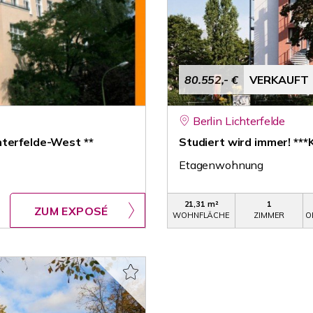
80.552,- €
VERKAUFT
Berlin Lichterfelde
hterfelde-West **
Studiert wird immer! **
Etagenwohnung
21,31 m²
1
ZUM EXPOSÉ
WOHNFLÄCHE
ZIMMER
O