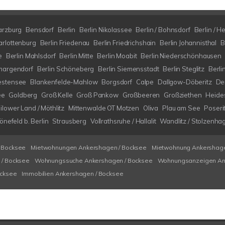
arzburg
Bensdorf
Berlin
Berlin Nikolassee
Berlin / Bohnsdorf
Berlin / H
arlottenburg
Berlin Friedenau
Berlin Friedrichshain
Berlin Johannisthal
B
e
Berlin Mahlsdorf
Berlin Mitte
Berlin Moabit
Berlin Niederschönhausen
margendorf
Berlin Schöneberg
Berlin Siemensstadt
Berlin Steglitz
Berli
estensee
Blankenfelde-Mahlow
Borgsdorf
Calpe
Dallgow-Döberitz
De
ee
Goldberg
Groß Kelle
Groß Pankow
Großbeeren
Großziethen
Heide
ilower Land / Möthlitz
Mittenwalde OT Motzen
Oliva
Plau am See
Poseri
nefeld b. Berlin
Strausberg
Vollrathsruhe / Hallalit
Wandlitz / Stolzenha
 Bocksee
Mietwohnungen Ankershagen / Bocksee
Mietwohnung Ankershage
/ Bocksee
Wohnungssuche Ankershagen / Bocksee
Wohnungsanzeigen An
ocksee
Immobilien Ankershagen / Bocksee