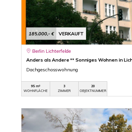
185.000,- €
VERKAUFT
Berlin Lichterfelde
Anders als Andere ** Sonniges Wohnen in Lic
Dachgeschosswohnung
95 m²
3
20
WOHNFLÄCHE
ZIMMER
OBJEKTNUMMER