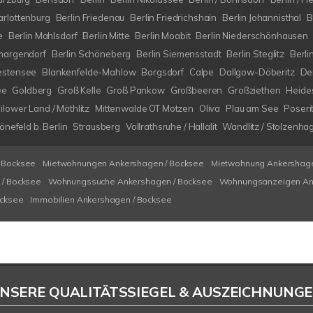
arlottenburg
Berlin Friedenau
Berlin Friedrichshain
Berlin Johannisthal
B
e
Berlin Mahlsdorf
Berlin Mitte
Berlin Moabit
Berlin Niederschönhausen
margendorf
Berlin Schöneberg
Berlin Siemensstadt
Berlin Steglitz
Berli
estensee
Blankenfelde-Mahlow
Borgsdorf
Calpe
Dallgow-Döberitz
De
ee
Goldberg
Groß Kelle
Groß Pankow
Großbeeren
Großziethen
Heide
ilower Land / Möthlitz
Mittenwalde OT Motzen
Oliva
Plau am See
Poseri
nefeld b. Berlin
Strausberg
Vollrathsruhe / Hallalit
Wandlitz / Stolzenha
 Bocksee
Mietwohnungen Ankershagen / Bocksee
Mietwohnung Ankershage
/ Bocksee
Wohnungssuche Ankershagen / Bocksee
Wohnungsanzeigen An
ocksee
Immobilien Ankershagen / Bocksee
NSERE QUALITÄTSSIEGEL & AUSZEICHNUNG