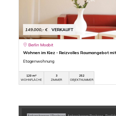
149.000,- €
VERKAUFT
Berlin Moabit
Wohnen im Kiez - Reizvolles Raumangebot mit
Etagenwohnung
120 m²
3
252
WOHNFLÄCHE
ZIMMER
OBJEKTNUMMER
Ankershagen / Bocksee
Ankershagen Bocksee
Bad H