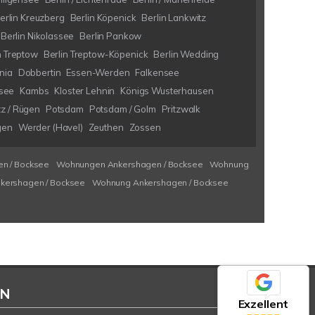
erlin Kreuzberg
Berlin Köpenick
Berlin Lankwitz
Berlin Nikolassee
Berlin Pankow
n Treptow
Berlin Treptow-Köpenick
Berlin Wedding
nia
Dobbertin
Essen-Werden
Falkensee
see
Kambs
Kloster Lehnin
Königs Wusterhausen
tz / Rügen
Potsdam
Potsdam / Golm
Pritzwalk
gen
Werder (Havel)
Zeuthen
Zossen
n / Bocksee
Wohnungen Ankershagen / Bocksee
Wohnung
kershagen / Bocksee
Wohnung Ankershagen / Bocksee
EN
Exzellent