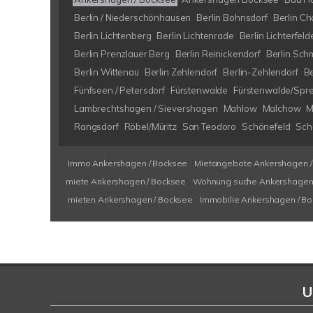
Berlin / Niederschönhausen
Berlin Bohnsdorf
Berlin Ch
Berlin Lichtenberg
Berlin Lichtenrade
Berlin Lichterfeld
Berlin Prenzlauer Berg
Berlin Reinickendorf
Berlin Sch
Berlin Wittenau
Berlin Zehlendorf
Berlin-Zehlendorf
B
Fünfseen / Petersdorf
Fürstenwalde
Fürstenwalde/Spr
Lambrechtshagen / Sievershagen
Mahlow
Malchow
M
Rangsdorf
Röbel/Müritz
San Teodoro
Schönefeld
Schö
Immo Ankershagen / Bocksee
Mietangebote Ankershagen /
miete Ankershagen / Bocksee
Wohnung suche Ankershagen 
mieten Ankershagen / Bocksee
Immobilie Ankershagen / B
U