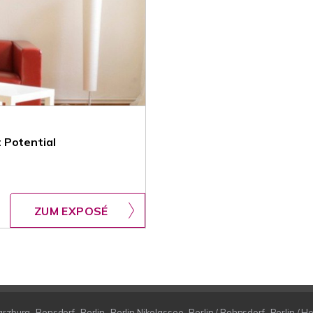
 Potential
ZUM EXPOSÉ
arzburg
Bensdorf
Berlin
Berlin Nikolassee
Berlin / Bohnsdorf
Berlin / H