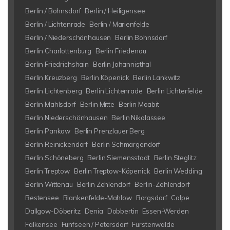
Berlin / Bohnsdorf
Berlin / Heiligensee
Berlin / Lichtenrade
Berlin / Marienfelde
Berlin / Niederschönhausen
Berlin Bohnsdorf
Berlin Charlottenburg
Berlin Friedenau
Berlin Friedrichshain
Berlin Johannisthal
Berlin Kreuzberg
Berlin Köpenick
Berlin Lankwitz
Berlin Lichtenberg
Berlin Lichtenrade
Berlin Lichterfelde
Berlin Mahlsdorf
Berlin Mitte
Berlin Moabit
Berlin Niederschönhausen
Berlin Nikolassee
Berlin Pankow
Berlin Prenzlauer Berg
Berlin Reinickendorf
Berlin Schmargendorf
Berlin Schöneberg
Berlin Siemensstadt
Berlin Steglitz
Berlin Treptow
Berlin Treptow-Köpenick
Berlin Wedding
Berlin Wittenau
Berlin Zehlendorf
Berlin-Zehlendorf
Bestensee
Blankenfelde-Mahlow
Borgsdorf
Calpe
Dallgow-Döberitz
Denia
Dobbertin
Essen-Werden
Falkensee
Fünfseen / Petersdorf
Fürstenwalde