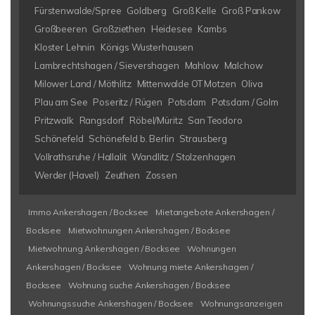
Fürstenwalde/Spree
Goldberg
Groß Kelle
Groß Pankow
Großbeeren
Großziethen
Heidesee
Kambs
Kloster Lehnin
Königs Wusterhausen
Lambrechtshagen / Sievershagen
Mahlow
Malchow
Milower Land / Möthlitz
Mittenwalde OT Motzen
Oliva
Plau am See
Poseritz / Rügen
Potsdam
Potsdam / Golm
Pritzwalk
Rangsdorf
Röbel/Müritz
San Teodoro
Schönefeld
Schönefeld b. Berlin
Strausberg
Vollrathsruhe / Hallalit
Wandlitz / Stolzenhagen
Werder (Havel)
Zeuthen
Zossen
Immo Ankershagen / Bocksee
Mietangebote Ankershagen /
Bocksee
Mietwohnungen Ankershagen / Bocksee
Mietwohnung Ankershagen / Bocksee
Wohnungen
Ankershagen / Bocksee
Wohnung miete Ankershagen /
Bocksee
Wohnung suche Ankershagen / Bocksee
Wohnungssuche Ankershagen / Bocksee
Wohnungsanzeigen