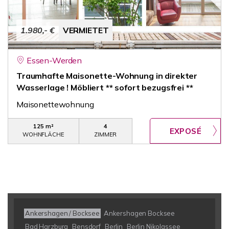
1.980,- €
VERMIETET
Essen-Werden
Traumhafte Maisonette-Wohnung in direkter
Wasserlage ! Möbliert ** sofort bezugsfrei **
Maisonettewohnung
125 m²
4
WOHNFLÄCHE
ZIMMER
Ankershagen / Bocksee
Ankershagen Bocksee
Bad Harzburg
Bensdorf
Berlin
Berlin Nikolassee