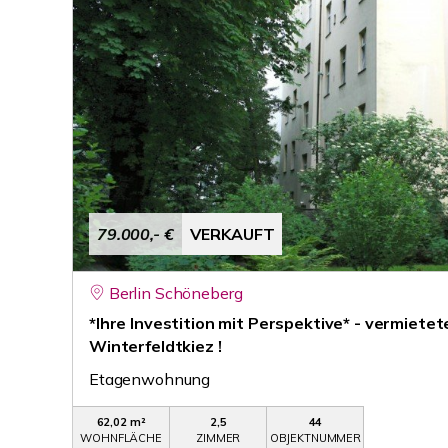
79.000,- €
VERKAUFT
Berlin Schöneberg
*Ihre Investition mit Perspektive* - vermiet
Winterfeldtkiez !
Etagenwohnung
62,02 m²
2,5
44
WOHNFLÄCHE
ZIMMER
OBJEKTNUMMER