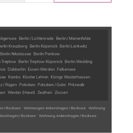
eiligensee
Berlin / Lichtenrade
Berlin / Marienfelde
erlin Kreuzberg
Berlin Köpenick
Berlin Lankwitz
Berlin Nikolassee
Berlin Pankow
n Treptow
Berlin Treptow-Köpenick
Berlin Wedding
nia
Dobbertin
Essen-Werden
Falkensee
see
Kambs
Kloster Lehnin
Königs Wusterhausen
tz / Rügen
Potsdam
Potsdam / Golm
Pritzwalk
gen
Werder (Havel)
Zeuthen
Zossen
n / Bocksee
Wohnungen Ankershagen / Bocksee
Wohnung
kershagen / Bocksee
Wohnung Ankershagen / Bocksee