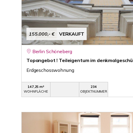
155.000,- €
VERKAUFT
Berlin Schöneberg
Topangebot ! Teileigentum im denkmalgeschüt
Erdgeschosswohnung
147,25 m²
234
WOHNFLÄCHE
OBJEKTNUMMER