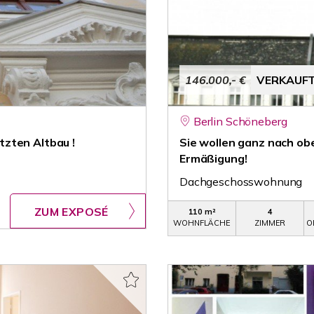
146.000,- €
VERKAUF
Berlin Schöneberg
zten Altbau !
Sie wollen ganz nach o
Ermäßigung!
Dachgeschosswohnung
ZUM EXPOSÉ
110 m²
4
WOHNFLÄCHE
ZIMMER
O