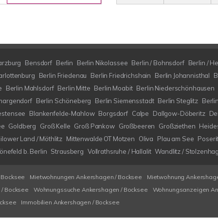
arzburg
Bensdorf
Berlin
Berlin Nikolassee
Berlin / Bohnsdorf
Berlin / H
arlottenburg
Berlin Friedenau
Berlin Friedrichshain
Berlin Johannisthal
B
e
Berlin Mahlsdorf
Berlin Mitte
Berlin Moabit
Berlin Niederschönhausen
margendorf
Berlin Schöneberg
Berlin Siemensstadt
Berlin Steglitz
Berli
estensee
Blankenfelde-Mahlow
Borgsdorf
Calpe
Dallgow-Döberitz
De
ee
Goldberg
Groß Kelle
Groß Pankow
Großbeeren
Großziethen
Heide
ilower Land / Möthlitz
Mittenwalde OT Motzen
Oliva
Plau am See
Poseri
nefeld b. Berlin
Strausberg
Vollrathsruhe / Hallalit
Wandlitz / Stolzenha
 Bocksee
Mietwohnungen Ankershagen / Bocksee
Mietwohnung Ankershage
/ Bocksee
Wohnungssuche Ankershagen / Bocksee
Wohnungsanzeigen An
ocksee
Immobilien Ankershagen / Bocksee