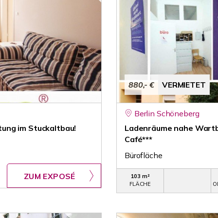
880,- €
VERMIETET
Berlin Schöneberg
ung im Stuckaltbau!
Ladenräume nahe Wartburg
Café***
Bürofläche
ZUM EXPOSÉ
103 m²
FLÄCHE
O