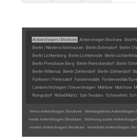
Ankershagen / Bocksee
Ankershagen Bocksee
Bad H
Berlin / Niederschönhausen
Berlin Bohnsdorf
Berlin Ch
Berlin Lichtenberg
Berlin Lichtenrade
Berlin Lichterfeld
Berlin Prenzlauer Berg
Berlin Reinickendorf
Berlin Sch
Berlin Wittenau
Berlin Zehlendorf
Berlin-Zehlendorf
B
Fünfseen / Petersdorf
Fürstenwalde
Fürstenwalde/Spr
Lambrechtshagen / Sievershagen
Mahlow
Malchow
M
Rangsdorf
Röbel/Müritz
San Teodoro
Schönefeld
Schö
Immo Ankershagen / Bocksee
Mietangebote Ankershagen /
miete Ankershagen / Bocksee
Wohnung suche Ankershagen 
mieten Ankershagen / Bocksee
Immobilie Ankershagen / B