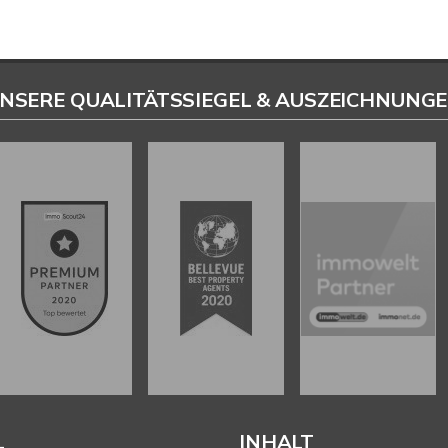
NSERE QUALITÄTSSIEGEL & AUSZEICHNUNG
L
INHALT