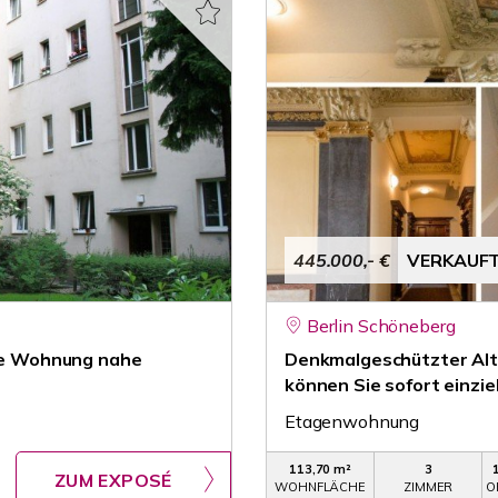
445.000,- €
VERKAUF
Berlin Schöneberg
ete Wohnung nahe
Denkmalgeschützter Altba
können Sie sofort einzie
Etagenwohnung
113,70 m²
3
ZUM EXPOSÉ
WOHNFLÄCHE
ZIMMER
O