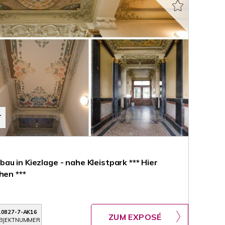
T
u in Kiezlage - nahe Kleistpark *** Hier
hen ***
10827-7-AK16
ZUM EXPOSÉ
BJEKTNUMMER