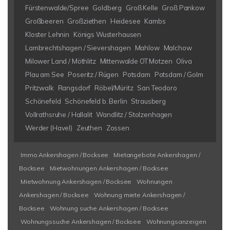
Fürstenwalde/Spree
Goldberg
Groß Kelle
Groß Pankow
Großbeeren
Großziethen
Heidesee
Kambs
Kloster Lehnin
Königs Wusterhausen
Lambrechtshagen / Sievershagen
Mahlow
Malchow
Milower Land / Möthlitz
Mittenwalde OT Motzen
Oliva
Plau am See
Poseritz / Rügen
Potsdam
Potsdam / Golm
Pritzwalk
Rangsdorf
Röbel/Müritz
San Teodoro
Schönefeld
Schönefeld b. Berlin
Strausberg
Vollrathsruhe / Hallalit
Wandlitz / Stolzenhagen
Werder (Havel)
Zeuthen
Zossen
Immo Ankershagen / Bocksee
Mietangebote Ankershagen /
Bocksee
Mietwohnungen Ankershagen / Bocksee
Mietwohnung Ankershagen / Bocksee
Wohnungen
Ankershagen / Bocksee
Wohnung miete Ankershagen /
Bocksee
Wohnung suche Ankershagen / Bocksee
Wohnungssuche Ankershagen / Bocksee
Wohnungsanzeigen