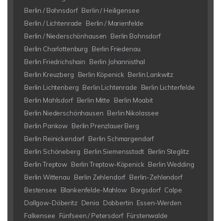
Berlin / Bohnsdorf
Berlin / Heiligensee
Berlin / Lichtenrade
Berlin / Marienfelde
Berlin / Niederschönhausen
Berlin Bohnsdorf
Berlin Charlottenburg
Berlin Friedenau
Berlin Friedrichshain
Berlin Johannisthal
Berlin Kreuzberg
Berlin Köpenick
Berlin Lankwitz
Berlin Lichtenberg
Berlin Lichtenrade
Berlin Lichterfelde
Berlin Mahlsdorf
Berlin Mitte
Berlin Moabit
Berlin Niederschönhausen
Berlin Nikolassee
Berlin Pankow
Berlin Prenzlauer Berg
Berlin Reinickendorf
Berlin Schmargendorf
Berlin Schöneberg
Berlin Siemensstadt
Berlin Steglitz
Berlin Treptow
Berlin Treptow-Köpenick
Berlin Wedding
Berlin Wittenau
Berlin Zehlendorf
Berlin-Zehlendorf
Bestensee
Blankenfelde-Mahlow
Borgsdorf
Calpe
Dallgow-Döberitz
Denia
Dobbertin
Essen-Werden
Falkensee
Fünfseen / Petersdorf
Fürstenwalde