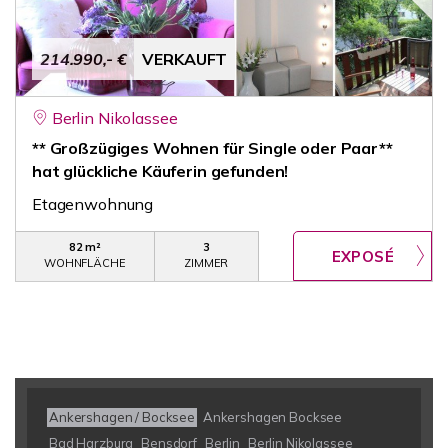
214.990,- €
VERKAUFT
Berlin Nikolassee
** Großzügiges Wohnen für Single oder Paar**
hat glückliche Käuferin gefunden!
Etagenwohnung
82 m²
3
WOHNFLÄCHE
ZIMMER
Ankershagen / Bocksee
Ankershagen Bocksee
Bad Harzburg
Bensdorf
Berlin
Berlin Nikolassee