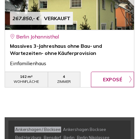
267.850,- €
VERKAUFT
Berlin Johannisthal
Massives 3-Jahreshaus ohne Bau- und
Wartezeiten- ohne Käuferprovision
Einfamilienhaus
162 m²
4
WOHNFLÄCHE
ZIMMER
Ankershagen / Bocksee
Ankershagen Bocksee
Bad Harzburg
Bensdorf
Berlin
Berlin Nikolassee