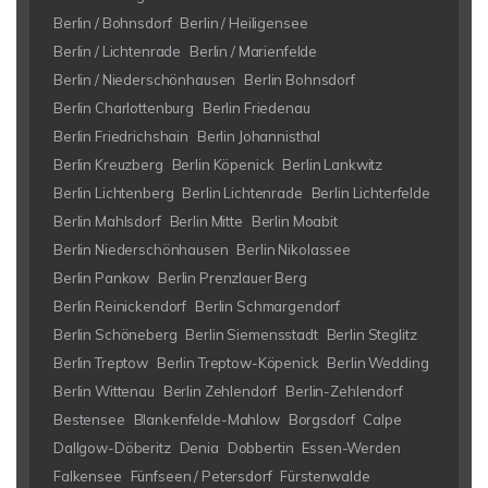
Berlin / Bohnsdorf
Berlin / Heiligensee
Berlin / Lichtenrade
Berlin / Marienfelde
Berlin / Niederschönhausen
Berlin Bohnsdorf
Berlin Charlottenburg
Berlin Friedenau
Berlin Friedrichshain
Berlin Johannisthal
Berlin Kreuzberg
Berlin Köpenick
Berlin Lankwitz
Berlin Lichtenberg
Berlin Lichtenrade
Berlin Lichterfelde
Berlin Mahlsdorf
Berlin Mitte
Berlin Moabit
Berlin Niederschönhausen
Berlin Nikolassee
Berlin Pankow
Berlin Prenzlauer Berg
Berlin Reinickendorf
Berlin Schmargendorf
Berlin Schöneberg
Berlin Siemensstadt
Berlin Steglitz
Berlin Treptow
Berlin Treptow-Köpenick
Berlin Wedding
Berlin Wittenau
Berlin Zehlendorf
Berlin-Zehlendorf
Bestensee
Blankenfelde-Mahlow
Borgsdorf
Calpe
Dallgow-Döberitz
Denia
Dobbertin
Essen-Werden
Falkensee
Fünfseen / Petersdorf
Fürstenwalde