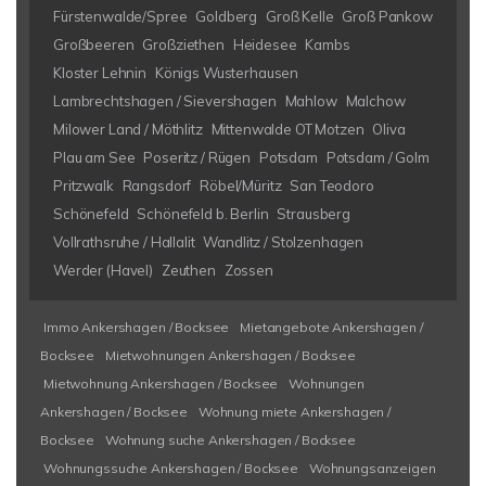
Fürstenwalde/Spree
Goldberg
Groß Kelle
Groß Pankow
Großbeeren
Großziethen
Heidesee
Kambs
Kloster Lehnin
Königs Wusterhausen
Lambrechtshagen / Sievershagen
Mahlow
Malchow
Milower Land / Möthlitz
Mittenwalde OT Motzen
Oliva
Plau am See
Poseritz / Rügen
Potsdam
Potsdam / Golm
Pritzwalk
Rangsdorf
Röbel/Müritz
San Teodoro
Schönefeld
Schönefeld b. Berlin
Strausberg
Vollrathsruhe / Hallalit
Wandlitz / Stolzenhagen
Werder (Havel)
Zeuthen
Zossen
Immo Ankershagen / Bocksee
Mietangebote Ankershagen /
Bocksee
Mietwohnungen Ankershagen / Bocksee
Mietwohnung Ankershagen / Bocksee
Wohnungen
Ankershagen / Bocksee
Wohnung miete Ankershagen /
Bocksee
Wohnung suche Ankershagen / Bocksee
Wohnungssuche Ankershagen / Bocksee
Wohnungsanzeigen