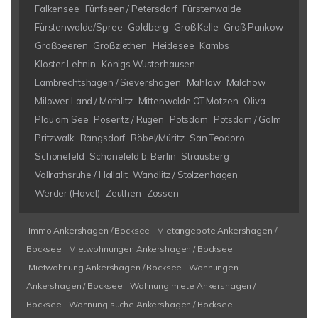
Falkensee
Fünfseen / Petersdorf
Fürstenwalde
Fürstenwalde/Spree
Goldberg
Groß Kelle
Groß Pankow
Großbeeren
Großziethen
Heidesee
Kambs
Kloster Lehnin
Königs Wusterhausen
Lambrechtshagen / Sievershagen
Mahlow
Malchow
Milower Land / Möthlitz
Mittenwalde OT Motzen
Oliva
Plau am See
Poseritz / Rügen
Potsdam
Potsdam / Golm
Pritzwalk
Rangsdorf
Röbel/Müritz
San Teodoro
Schönefeld
Schönefeld b. Berlin
Strausberg
Vollrathsruhe / Hallalit
Wandlitz / Stolzenhagen
Werder (Havel)
Zeuthen
Zossen
Immo Ankershagen / Bocksee
Mietangebote Ankershagen /
Bocksee
Mietwohnungen Ankershagen / Bocksee
Mietwohnung Ankershagen / Bocksee
Wohnungen
Ankershagen / Bocksee
Wohnung miete Ankershagen /
Bocksee
Wohnung suche Ankershagen / Bocksee