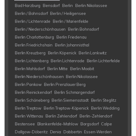
Bad Harzburg
Bensdorf
Berlin
Berlin Nikolassee
Berlin / Bohnsdorf
Berlin / Heiligensee
Berlin / Lichtenrade
Berlin / Marienfelde
Berlin / Niederschönhausen
Berlin Bohnsdorf
Berlin Charlottenburg
Berlin Friedenau
Berlin Friedrichshain
Berlin Johannisthal
Berlin Kreuzberg
Berlin Köpenick
Berlin Lankwitz
Berlin Lichtenberg
Berlin Lichtenrade
Berlin Lichterfelde
Berlin Mahlsdorf
Berlin Mitte
Berlin Moabit
Berlin Niederschönhausen
Berlin Nikolassee
Berlin Pankow
Berlin Prenzlauer Berg
Berlin Reinickendorf
Berlin Schmargendorf
Berlin Schöneberg
Berlin Siemensstadt
Berlin Steglitz
Berlin Treptow
Berlin Treptow-Köpenick
Berlin Wedding
Berlin Wittenau
Berlin Zehlendorf
Berlin-Zehlendorf
Bestensee
Blankenfelde-Mahlow
Borgsdorf
Calpe
Dallgow-Döberitz
Denia
Dobbertin
Essen-Werden