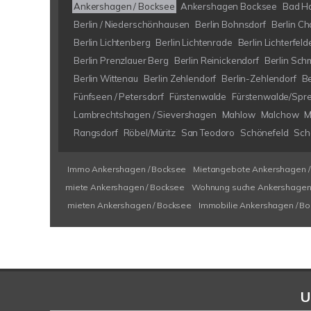
Ankershagen / Bocksee
Ankershagen Bocksee
Bad H
Berlin / Niederschönhausen
Berlin Bohnsdorf
Berlin Ch
Berlin Lichtenberg
Berlin Lichtenrade
Berlin Lichterfeld
Berlin Prenzlauer Berg
Berlin Reinickendorf
Berlin Sch
Berlin Wittenau
Berlin Zehlendorf
Berlin-Zehlendorf
B
Fünfseen / Petersdorf
Fürstenwalde
Fürstenwalde/Spr
Lambrechtshagen / Sievershagen
Mahlow
Malchow
M
Rangsdorf
Röbel/Müritz
San Teodoro
Schönefeld
Schö
Immo Ankershagen / Bocksee
Mietangebote Ankershagen /
miete Ankershagen / Bocksee
Wohnung suche Ankershagen 
mieten Ankershagen / Bocksee
Immobilie Ankershagen / B
U