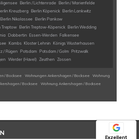
eiligensee
Berlin / Lichtenrade
Berlin / Marienfelde
erlin Kreuzberg
Berlin Köpenick
Berlin Lankwitz
Berlin Nikolassee
Berlin Pankow
n Treptow
Berlin Treptow-Köpenick
Berlin Wedding
nia
Dobbertin
Essen-Werden
Falkensee
see
Kambs
Kloster Lehnin
Königs Wusterhausen
tz / Rügen
Potsdam
Potsdam / Golm
Pritzwalk
gen
Werder (Havel)
Zeuthen
Zossen
n / Bocksee
Wohnungen Ankershagen / Bocksee
Wohnung
kershagen / Bocksee
Wohnung Ankershagen / Bocksee
EN
Exzellent