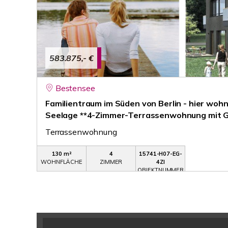
583.875,- €
Bestensee
Familientraum im Süden von Berlin - hier wohn
Seelage **4-Zimmer-Terrassenwohnung mit G
Terrassenwohnung
130 m²
4
15741-H07-EG-
WOHNFLÄCHE
ZIMMER
4ZI
OBJEKTNUMMER