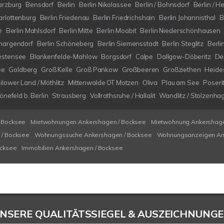
arzburg
Bensdorf
Berlin
Berlin Nikolassee
Berlin / Bohnsdorf
Berlin / H
arlottenburg
Berlin Friedenau
Berlin Friedrichshain
Berlin Johannisthal
B
e
Berlin Mahlsdorf
Berlin Mitte
Berlin Moabit
Berlin Niederschönhausen
margendorf
Berlin Schöneberg
Berlin Siemensstadt
Berlin Steglitz
Berli
estensee
Blankenfelde-Mahlow
Borgsdorf
Calpe
Dallgow-Döberitz
De
ee
Goldberg
Groß Kelle
Groß Pankow
Großbeeren
Großziethen
Heide
ilower Land / Möthlitz
Mittenwalde OT Motzen
Oliva
Plau am See
Poseri
nefeld b. Berlin
Strausberg
Vollrathsruhe / Hallalit
Wandlitz / Stolzenha
 Bocksee
Mietwohnungen Ankershagen / Bocksee
Mietwohnung Ankershage
/ Bocksee
Wohnungssuche Ankershagen / Bocksee
Wohnungsanzeigen An
ocksee
Immobilien Ankershagen / Bocksee
NSERE QUALITÄTSSIEGEL & AUSZEICHNUNG