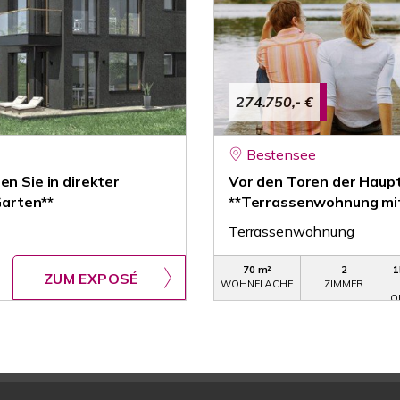
274.750,- €
Bestensee
en Sie in direkter
Vor den Toren der Haupt
arten**
**Terrassenwohnung mi
Terrassenwohnung
70 m²
2
1
ZUM EXPOSÉ
WOHNFLÄCHE
ZIMMER
O