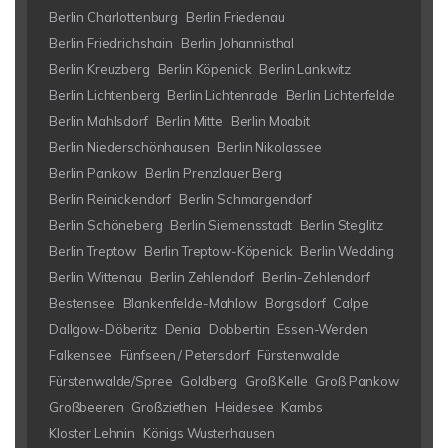
Berlin Charlottenburg
Berlin Friedenau
Berlin Friedrichshain
Berlin Johannisthal
Berlin Kreuzberg
Berlin Köpenick
Berlin Lankwitz
Berlin Lichtenberg
Berlin Lichtenrade
Berlin Lichterfelde
Berlin Mahlsdorf
Berlin Mitte
Berlin Moabit
Berlin Niederschönhausen
Berlin Nikolassee
Berlin Pankow
Berlin Prenzlauer Berg
Berlin Reinickendorf
Berlin Schmargendorf
Berlin Schöneberg
Berlin Siemensstadt
Berlin Steglitz
Berlin Treptow
Berlin Treptow-Köpenick
Berlin Wedding
Berlin Wittenau
Berlin Zehlendorf
Berlin-Zehlendorf
Bestensee
Blankenfelde-Mahlow
Borgsdorf
Calpe
Dallgow-Döberitz
Denia
Dobbertin
Essen-Werden
Falkensee
Fünfseen / Petersdorf
Fürstenwalde
Fürstenwalde/Spree
Goldberg
Groß Kelle
Groß Pankow
Großbeeren
Großziethen
Heidesee
Kambs
Kloster Lehnin
Königs Wusterhausen