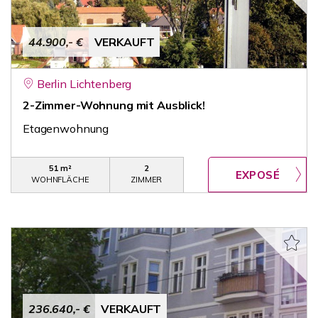
44.900,- €
VERKAUFT
Berlin Lichtenberg
2-Zimmer-Wohnung mit Ausblick!
Etagenwohnung
51 m²
2
WOHNFLÄCHE
ZIMMER
236.640,- €
VERKAUFT