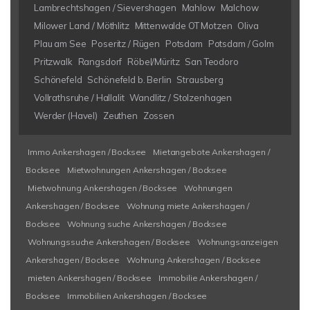
Lambrechtshagen / Sievershagen
Mahlow
Malchow
Milower Land / Möthlitz
Mittenwalde OT Motzen
Oliva
Plau am See
Poseritz / Rügen
Potsdam
Potsdam / Golm
Pritzwalk
Rangsdorf
Röbel/Müritz
San Teodoro
Schönefeld
Schönefeld b. Berlin
Strausberg
Vollrathsruhe / Hallalit
Wandlitz / Stolzenhagen
Werder (Havel)
Zeuthen
Zossen
Immo Ankershagen / Bocksee
Mietangebote Ankershagen /
Bocksee
Mietwohnungen Ankershagen / Bocksee
Mietwohnung Ankershagen / Bocksee
Wohnungen
Ankershagen / Bocksee
Wohnung miete Ankershagen /
Bocksee
Wohnung suche Ankershagen / Bocksee
Wohnungssuche Ankershagen / Bocksee
Wohnungsanzeigen
Ankershagen / Bocksee
Wohnung Ankershagen / Bocksee
mieten Ankershagen / Bocksee
Immobilie Ankershagen /
Bocksee
Immobilien Ankershagen / Bocksee