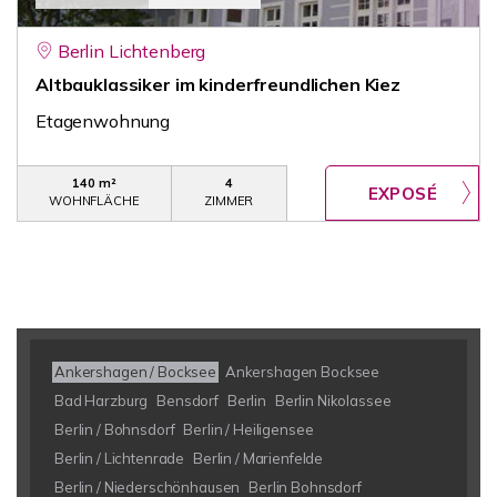
Berlin Lichtenberg
Altbauklassiker im kinderfreundlichen Kiez
Etagenwohnung
140 m²
4
WOHNFLÄCHE
ZIMMER
Ankershagen / Bocksee
Ankershagen Bocksee
Bad Harzburg
Bensdorf
Berlin
Berlin Nikolassee
Berlin / Bohnsdorf
Berlin / Heiligensee
Berlin / Lichtenrade
Berlin / Marienfelde
Berlin / Niederschönhausen
Berlin Bohnsdorf