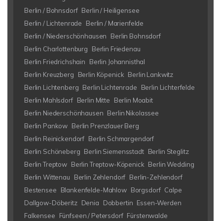
Berlin / Bohnsdorf
Berlin / Heiligensee
Berlin / Lichtenrade
Berlin / Marienfelde
Berlin / Niederschönhausen
Berlin Bohnsdorf
Berlin Charlottenburg
Berlin Friedenau
Berlin Friedrichshain
Berlin Johannisthal
Berlin Kreuzberg
Berlin Köpenick
Berlin Lankwitz
Berlin Lichtenberg
Berlin Lichtenrade
Berlin Lichterfelde
Berlin Mahlsdorf
Berlin Mitte
Berlin Moabit
Berlin Niederschönhausen
Berlin Nikolassee
Berlin Pankow
Berlin Prenzlauer Berg
Berlin Reinickendorf
Berlin Schmargendorf
Berlin Schöneberg
Berlin Siemensstadt
Berlin Steglitz
Berlin Treptow
Berlin Treptow-Köpenick
Berlin Wedding
Berlin Wittenau
Berlin Zehlendorf
Berlin-Zehlendorf
Bestensee
Blankenfelde-Mahlow
Borgsdorf
Calpe
Dallgow-Döberitz
Denia
Dobbertin
Essen-Werden
Falkensee
Fünfseen / Petersdorf
Fürstenwalde