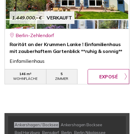
1.449.000,- €
VERKAUFT
Berlin-Zehlendorf
Rarität an der Krummen Lanke ! Einfamilienhaus
mit zauberhaftem Gartenblick **ruhig & sonnig**
Einfamilienhaus
146 m²
5
WOHNFLÄCHE
ZIMMER
Ankershagen / Bocksee
Ankershagen Bocksee
Bad Harzburg
Bensdorf
Berlin
Berlin Nikolassee