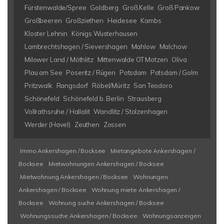
Fürstenwalde/Spree
Goldberg
Groß Kelle
Groß Pankow
Großbeeren
Großziethen
Heidesee
Kambs
Kloster Lehnin
Königs Wusterhausen
Lambrechtshagen / Sievershagen
Mahlow
Malchow
Milower Land / Möthlitz
Mittenwalde OT Motzen
Oliva
Plau am See
Poseritz / Rügen
Potsdam
Potsdam / Golm
Pritzwalk
Rangsdorf
Röbel/Müritz
San Teodoro
Schönefeld
Schönefeld b. Berlin
Strausberg
Vollrathsruhe / Hallalit
Wandlitz / Stolzenhagen
Werder (Havel)
Zeuthen
Zossen
Immo Ankershagen / Bocksee
Mietangebote Ankershagen /
Bocksee
Mietwohnungen Ankershagen / Bocksee
Mietwohnung Ankershagen / Bocksee
Wohnungen
Ankershagen / Bocksee
Wohnung miete Ankershagen /
Bocksee
Wohnung suche Ankershagen / Bocksee
Wohnungssuche Ankershagen / Bocksee
Wohnungsanzeigen