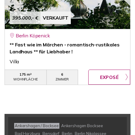
395.000,- €
VERKAUFT
Berlin Köpenick
** Fast wie im Märchen - romantisch-rustikales
Landhaus ** für Liebhaber !
Villa
175 m²
6
WOHNFLÄCHE
ZIMMER
Ankershagen / Bocksee
Ankershagen Bocksee
Bad Harzburg
Bensdorf
Berlin
Berlin Nikolassee