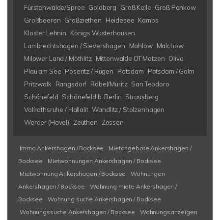
Fürstenwalde/Spree
Goldberg
Groß Kelle
Groß Pankow
Großbeeren
Großziethen
Heidesee
Kambs
Kloster Lehnin
Königs Wusterhausen
Lambrechtshagen / Sievershagen
Mahlow
Malchow
Milower Land / Möthlitz
Mittenwalde OT Motzen
Oliva
Plau am See
Poseritz / Rügen
Potsdam
Potsdam / Golm
Pritzwalk
Rangsdorf
Röbel/Müritz
San Teodoro
Schönefeld
Schönefeld b. Berlin
Strausberg
Vollrathsruhe / Hallalit
Wandlitz / Stolzenhagen
Werder (Havel)
Zeuthen
Zossen
Immo Ankershagen / Bocksee
Mietangebote Ankershagen /
Bocksee
Mietwohnungen Ankershagen / Bocksee
Mietwohnung Ankershagen / Bocksee
Wohnungen
Ankershagen / Bocksee
Wohnung miete Ankershagen /
Bocksee
Wohnung suche Ankershagen / Bocksee
Wohnungssuche Ankershagen / Bocksee
Wohnungsanzeigen