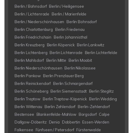
Berlin / Bohnsdorf
Berlin / Heiligensee
Berlin / Lichtenrade
Berlin / Marienfelde
Berlin / Niederschönhausen
Berlin Bohnsdorf
Berlin Charlottenburg
Berlin Friedenau
Berlin Friedrichshain
Berlin Johannisthal
Berlin Kreuzberg
Berlin Köpenick
Berlin Lankwitz
Berlin Lichtenberg
Berlin Lichtenrade
Berlin Lichterfelde
Berlin Mahlsdorf
Berlin Mitte
Berlin Moabit
Berlin Niederschönhausen
Berlin Nikolassee
Berlin Pankow
Berlin Prenzlauer Berg
Berlin Reinickendorf
Berlin Schmargendorf
Berlin Schöneberg
Berlin Siemensstadt
Berlin Steglitz
Berlin Treptow
Berlin Treptow-Köpenick
Berlin Wedding
Berlin Wittenau
Berlin Zehlendorf
Berlin-Zehlendorf
Bestensee
Blankenfelde-Mahlow
Borgsdorf
Calpe
Dallgow-Döberitz
Denia
Dobbertin
Essen-Werden
Falkensee
Fünfseen / Petersdorf
Fürstenwalde