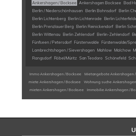
Ankershagen / Bocksee
Ankershagen Bocksee
Bad H
Berlin / Niederschönhausen
Berlin Bohnsdorf
Berlin Ch
Berlin Lichtenberg
Berlin Lichtenrade
Berlin Lichterfeld
Berlin Prenzlauer Berg
Berlin Reinickendorf
Berlin Sch
Berlin Wittenau
Berlin Zehlendorf
Berlin-Zehlendorf
B
Fünfseen / Petersdorf
Fürstenwalde
Fürstenwalde/Spr
Lambrechtshagen / Sievershagen
Mahlow
Malchow
M
Rangsdorf
Röbel/Müritz
San Teodoro
Schönefeld
Schö
Immo Ankershagen / Bocksee
Mietangebote Ankershagen /
miete Ankershagen / Bocksee
Wohnung suche Ankershagen 
mieten Ankershagen / Bocksee
Immobilie Ankershagen / B
U