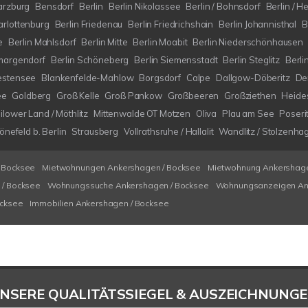
arzburg
Bensdorf
Berlin
Berlin Nikolassee
Berlin / Bohnsdorf
Berlin / H
arlottenburg
Berlin Friedenau
Berlin Friedrichshain
Berlin Johannisthal
B
e
Berlin Mahlsdorf
Berlin Mitte
Berlin Moabit
Berlin Niederschönhausen
margendorf
Berlin Schöneberg
Berlin Siemensstadt
Berlin Steglitz
Berli
estensee
Blankenfelde-Mahlow
Borgsdorf
Calpe
Dallgow-Döberitz
De
ee
Goldberg
Groß Kelle
Groß Pankow
Großbeeren
Großziethen
Heide
ilower Land / Möthlitz
Mittenwalde OT Motzen
Oliva
Plau am See
Poseri
nefeld b. Berlin
Strausberg
Vollrathsruhe / Hallalit
Wandlitz / Stolzenha
 Bocksee
Mietwohnungen Ankershagen / Bocksee
Mietwohnung Ankershage
/ Bocksee
Wohnungssuche Ankershagen / Bocksee
Wohnungsanzeigen An
ocksee
Immobilien Ankershagen / Bocksee
NSERE QUALITÄTSSIEGEL & AUSZEICHNUNG