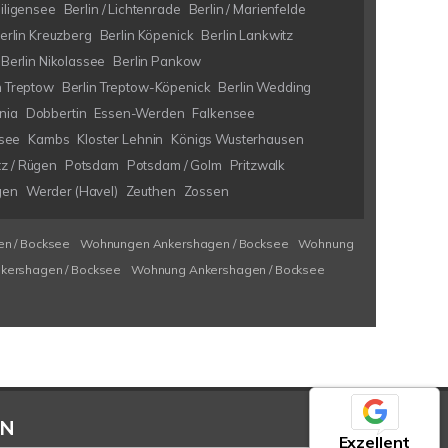
eiligensee
Berlin / Lichtenrade
Berlin / Marienfelde
erlin Kreuzberg
Berlin Köpenick
Berlin Lankwitz
Berlin Nikolassee
Berlin Pankow
n Treptow
Berlin Treptow-Köpenick
Berlin Wedding
nia
Dobbertin
Essen-Werden
Falkensee
see
Kambs
Kloster Lehnin
Königs Wusterhausen
tz / Rügen
Potsdam
Potsdam / Golm
Pritzwalk
gen
Werder (Havel)
Zeuthen
Zossen
n / Bocksee
Wohnungen Ankershagen / Bocksee
Wohnung
kershagen / Bocksee
Wohnung Ankershagen / Bocksee
EN
Exzellent