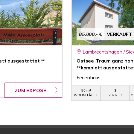
85.000,- €
VERKAUFT
Lambrechtshagen / Sie
tt ausgestattet **
Ostsee-Traum ganz nah 
**komplett ausgestattet
Ferienhaus
ZUM EXPOSÉ
50 m²
2
WOHNFLÄCHE
ZIMMER
O