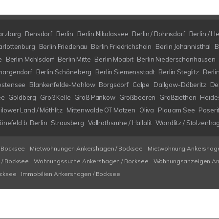
arzburg
Bensdorf
Berlin
Berlin Nikolassee
Berlin / Bohnsdorf
Berlin / H
arlottenburg
Berlin Friedenau
Berlin Friedrichshain
Berlin Johannisthal
B
e
Berlin Mahlsdorf
Berlin Mitte
Berlin Moabit
Berlin Niederschönhausen
margendorf
Berlin Schöneberg
Berlin Siemensstadt
Berlin Steglitz
Berli
estensee
Blankenfelde-Mahlow
Borgsdorf
Calpe
Dallgow-Döberitz
De
ee
Goldberg
Groß Kelle
Groß Pankow
Großbeeren
Großziethen
Heide
ilower Land / Möthlitz
Mittenwalde OT Motzen
Oliva
Plau am See
Poseri
nefeld b. Berlin
Strausberg
Vollrathsruhe / Hallalit
Wandlitz / Stolzenha
 Bocksee
Mietwohnungen Ankershagen / Bocksee
Mietwohnung Ankershage
/ Bocksee
Wohnungssuche Ankershagen / Bocksee
Wohnungsanzeigen An
ocksee
Immobilien Ankershagen / Bocksee