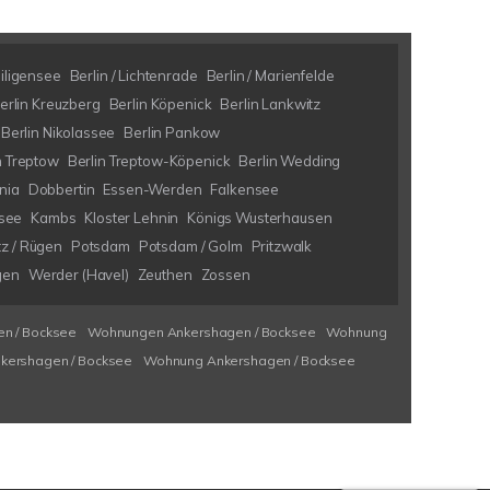
eiligensee
Berlin / Lichtenrade
Berlin / Marienfelde
erlin Kreuzberg
Berlin Köpenick
Berlin Lankwitz
Berlin Nikolassee
Berlin Pankow
n Treptow
Berlin Treptow-Köpenick
Berlin Wedding
nia
Dobbertin
Essen-Werden
Falkensee
see
Kambs
Kloster Lehnin
Königs Wusterhausen
tz / Rügen
Potsdam
Potsdam / Golm
Pritzwalk
gen
Werder (Havel)
Zeuthen
Zossen
n / Bocksee
Wohnungen Ankershagen / Bocksee
Wohnung
kershagen / Bocksee
Wohnung Ankershagen / Bocksee