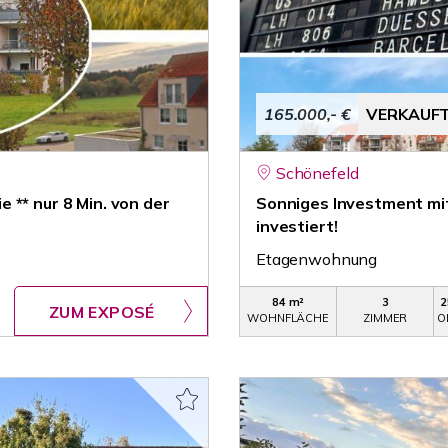
165.000,- €
VERKAUF
Schönefeld
 ** nur 8 Min. von der
Sonniges Investment mit 
investiert!
Etagenwohnung
84 m²
3
2
ZUM EXPOSÉ
WOHNFLÄCHE
ZIMMER
O