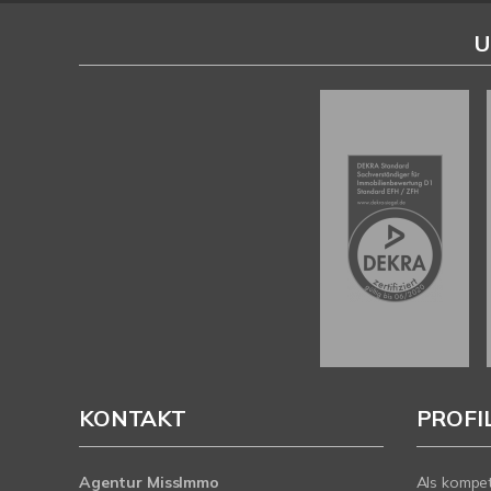
U
KONTAKT
PROFI
Agentur MissImmo
Als kompe