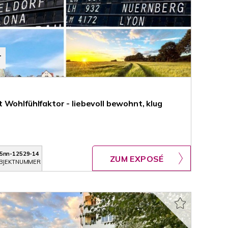
T
Wohlfühlfaktor - liebevoll bewohnt, klug
5nn-12529-14
ZUM EXPOSÉ
BJEKTNUMMER