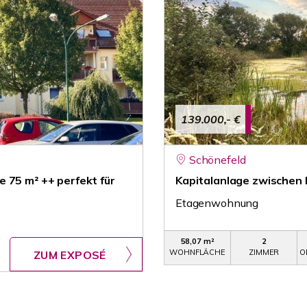
139.000,- €
Schönefeld
 75 m² ++ perfekt für
Kapitalanlage zwischen 
Etagenwohnung
58,07 m²
2
WOHNFLÄCHE
ZIMMER
O
ZUM EXPOSÉ