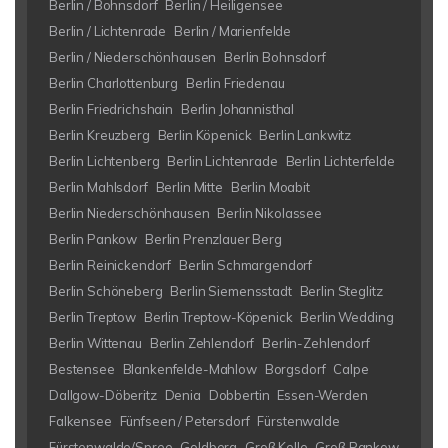
Berlin / Bohnsdorf
Berlin / Heiligensee
Berlin / Lichtenrade
Berlin / Marienfelde
Berlin / Niederschönhausen
Berlin Bohnsdorf
Berlin Charlottenburg
Berlin Friedenau
Berlin Friedrichshain
Berlin Johannisthal
Berlin Kreuzberg
Berlin Köpenick
Berlin Lankwitz
Berlin Lichtenberg
Berlin Lichtenrade
Berlin Lichterfelde
Berlin Mahlsdorf
Berlin Mitte
Berlin Moabit
Berlin Niederschönhausen
Berlin Nikolassee
Berlin Pankow
Berlin Prenzlauer Berg
Berlin Reinickendorf
Berlin Schmargendorf
Berlin Schöneberg
Berlin Siemensstadt
Berlin Steglitz
Berlin Treptow
Berlin Treptow-Köpenick
Berlin Wedding
Berlin Wittenau
Berlin Zehlendorf
Berlin-Zehlendorf
Bestensee
Blankenfelde-Mahlow
Borgsdorf
Calpe
Dallgow-Döberitz
Denia
Dobbertin
Essen-Werden
Falkensee
Fünfseen / Petersdorf
Fürstenwalde
Fürstenwalde/Spree
Goldberg
Groß Kelle
Groß Pankow