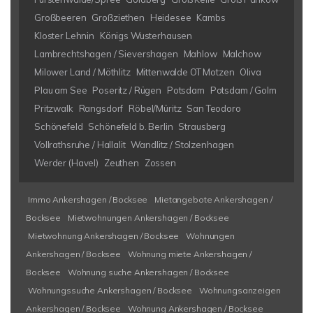
Großbeeren
Großziethen
Heidesee
Kambs
Kloster Lehnin
Königs Wusterhausen
Lambrechtshagen / Sievershagen
Mahlow
Malchow
Milower Land / Möthlitz
Mittenwalde OT Motzen
Oliva
Plau am See
Poseritz / Rügen
Potsdam
Potsdam / Golm
Pritzwalk
Rangsdorf
Röbel/Müritz
San Teodoro
Schönefeld
Schönefeld b. Berlin
Strausberg
Vollrathsruhe / Hallalit
Wandlitz / Stolzenhagen
Werder (Havel)
Zeuthen
Zossen
Immo Ankershagen / Bocksee
Mietangebote Ankershagen /
Bocksee
Mietwohnungen Ankershagen / Bocksee
Mietwohnung Ankershagen / Bocksee
Wohnungen
Ankershagen / Bocksee
Wohnung miete Ankershagen /
Bocksee
Wohnung suche Ankershagen / Bocksee
Wohnungssuche Ankershagen / Bocksee
Wohnungsanzeigen
Ankershagen / Bocksee
Wohnung Ankershagen / Bocksee