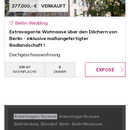
377.000,- €
VERKAUFT
Berlin Wedding
Extravagante Wohnoase über den Dächern von
Berlin - inklusive maßangefertigter
Badlandschaft !
Dachgeschosswohnung
230 m²
6
WOHNFLÄCHE
ZIMMER
Ankershagen / Bocksee
Ankershagen Bocksee
Bad Harzburg
Bensdorf
Berlin
Berlin Nikolassee