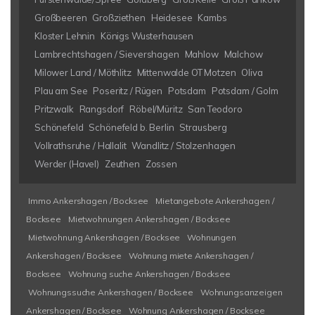
Großbeeren
Großziethen
Heidesee
Kambs
Kloster Lehnin
Königs Wusterhausen
Lambrechtshagen / Sievershagen
Mahlow
Malchow
Milower Land / Möthlitz
Mittenwalde OT Motzen
Oliva
Plau am See
Poseritz / Rügen
Potsdam
Potsdam / Golm
Pritzwalk
Rangsdorf
Röbel/Müritz
San Teodoro
Schönefeld
Schönefeld b. Berlin
Strausberg
Vollrathsruhe / Hallalit
Wandlitz / Stolzenhagen
Werder (Havel)
Zeuthen
Zossen
Immo Ankershagen / Bocksee
Mietangebote Ankershagen /
Bocksee
Mietwohnungen Ankershagen / Bocksee
Mietwohnung Ankershagen / Bocksee
Wohnungen
Ankershagen / Bocksee
Wohnung miete Ankershagen /
Bocksee
Wohnung suche Ankershagen / Bocksee
Wohnungssuche Ankershagen / Bocksee
Wohnungsanzeigen
Ankershagen / Bocksee
Wohnung Ankershagen / Bocksee