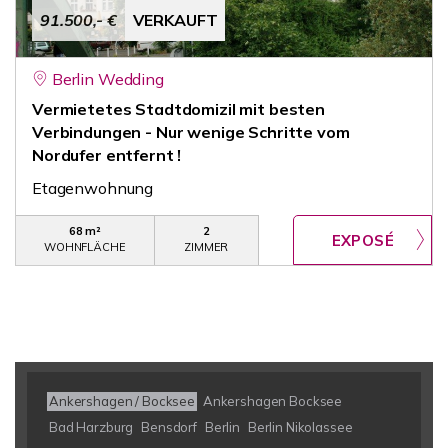
91.500,- €
VERKAUFT
Berlin Wedding
Vermietetes Stadtdomizil mit besten
Verbindungen - Nur wenige Schritte vom
Nordufer entfernt !
Etagenwohnung
68 m²
2
WOHNFLÄCHE
ZIMMER
Ankershagen / Bocksee
Ankershagen Bocksee
Bad Harzburg
Bensdorf
Berlin
Berlin Nikolassee