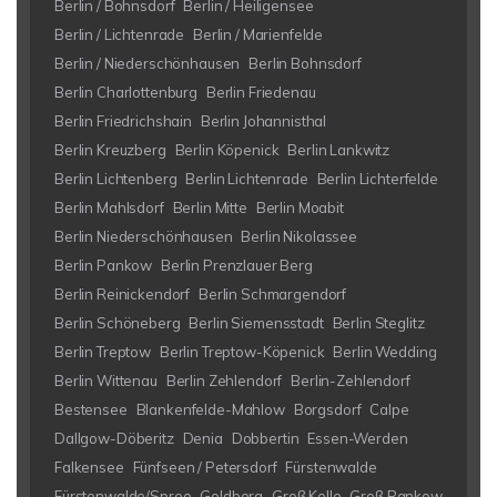
Berlin / Bohnsdorf
Berlin / Heiligensee
Berlin / Lichtenrade
Berlin / Marienfelde
Berlin / Niederschönhausen
Berlin Bohnsdorf
Berlin Charlottenburg
Berlin Friedenau
Berlin Friedrichshain
Berlin Johannisthal
Berlin Kreuzberg
Berlin Köpenick
Berlin Lankwitz
Berlin Lichtenberg
Berlin Lichtenrade
Berlin Lichterfelde
Berlin Mahlsdorf
Berlin Mitte
Berlin Moabit
Berlin Niederschönhausen
Berlin Nikolassee
Berlin Pankow
Berlin Prenzlauer Berg
Berlin Reinickendorf
Berlin Schmargendorf
Berlin Schöneberg
Berlin Siemensstadt
Berlin Steglitz
Berlin Treptow
Berlin Treptow-Köpenick
Berlin Wedding
Berlin Wittenau
Berlin Zehlendorf
Berlin-Zehlendorf
Bestensee
Blankenfelde-Mahlow
Borgsdorf
Calpe
Dallgow-Döberitz
Denia
Dobbertin
Essen-Werden
Falkensee
Fünfseen / Petersdorf
Fürstenwalde
Fürstenwalde/Spree
Goldberg
Groß Kelle
Groß Pankow