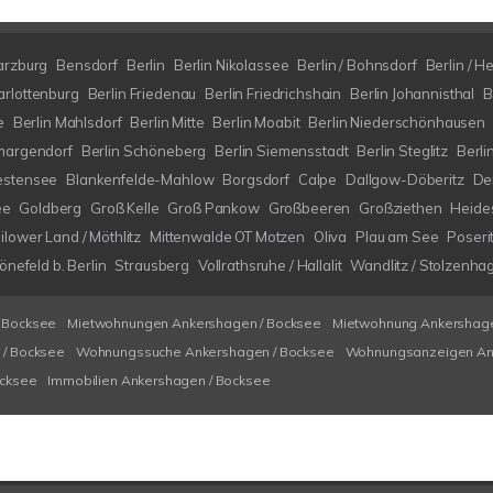
arzburg
Bensdorf
Berlin
Berlin Nikolassee
Berlin / Bohnsdorf
Berlin / H
arlottenburg
Berlin Friedenau
Berlin Friedrichshain
Berlin Johannisthal
B
e
Berlin Mahlsdorf
Berlin Mitte
Berlin Moabit
Berlin Niederschönhausen
margendorf
Berlin Schöneberg
Berlin Siemensstadt
Berlin Steglitz
Berli
estensee
Blankenfelde-Mahlow
Borgsdorf
Calpe
Dallgow-Döberitz
De
ee
Goldberg
Groß Kelle
Groß Pankow
Großbeeren
Großziethen
Heide
ilower Land / Möthlitz
Mittenwalde OT Motzen
Oliva
Plau am See
Poseri
nefeld b. Berlin
Strausberg
Vollrathsruhe / Hallalit
Wandlitz / Stolzenha
 Bocksee
Mietwohnungen Ankershagen / Bocksee
Mietwohnung Ankershage
/ Bocksee
Wohnungssuche Ankershagen / Bocksee
Wohnungsanzeigen An
ocksee
Immobilien Ankershagen / Bocksee