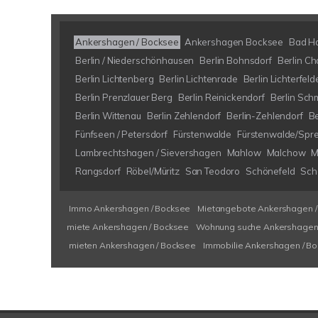
Ankershagen / Bocksee
Ankershagen Bocksee
Bad H
Berlin / Niederschönhausen
Berlin Bohnsdorf
Berlin Ch
Berlin Lichtenberg
Berlin Lichtenrade
Berlin Lichterfeld
Berlin Prenzlauer Berg
Berlin Reinickendorf
Berlin Sch
Berlin Wittenau
Berlin Zehlendorf
Berlin-Zehlendorf
B
Fünfseen / Petersdorf
Fürstenwalde
Fürstenwalde/Spr
Lambrechtshagen / Sievershagen
Mahlow
Malchow
M
Rangsdorf
Röbel/Müritz
San Teodoro
Schönefeld
Schö
Immo Ankershagen / Bocksee
Mietangebote Ankershagen /
miete Ankershagen / Bocksee
Wohnung suche Ankershagen 
mieten Ankershagen / Bocksee
Immobilie Ankershagen / B