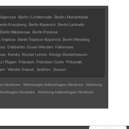
eiligensee
Berlin / Lichtenrade
Berlin / Marienfelde
erlin Kreuzberg
Berlin Köpenick
Berlin Lankwitz
Berlin Nikolassee
Berlin Pankow
n Treptow
Berlin Treptow-Köpenick
Berlin Wedding
nia
Dobbertin
Essen-Werden
Falkensee
see
Kambs
Kloster Lehnin
Königs Wusterhausen
tz / Rügen
Potsdam
Potsdam / Golm
Pritzwalk
gen
Werder (Havel)
Zeuthen
Zossen
n / Bocksee
Wohnungen Ankershagen / Bocksee
Wohnung
kershagen / Bocksee
Wohnung Ankershagen / Bocksee