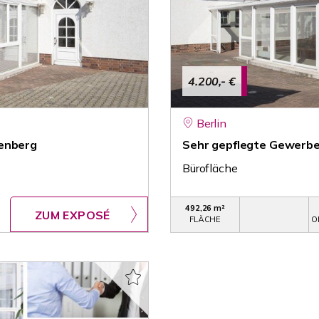
4.200,- €
Berlin
tenberg
Sehr gepflegte Gewerbe
Bürofläche
492,26 m²
ZUM EXPOSÉ
FLÄCHE
O