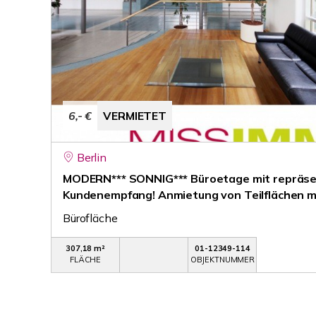
6,- €
VERMIETET
Berlin
MODERN*** SONNIG*** Büroetage mit repräs
Kundenempfang! Anmietung von Teilflächen mö
Bürofläche
307,18 m²
01-12349-114
FLÄCHE
OBJEKTNUMMER