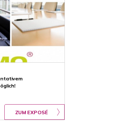
entativem
glich!
ZUM EXPOSÉ