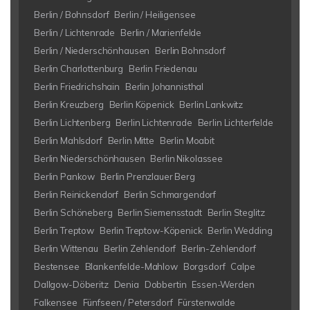
Berlin / Bohnsdorf
Berlin / Heiligensee
Berlin / Lichtenrade
Berlin / Marienfelde
Berlin / Niederschönhausen
Berlin Bohnsdorf
Berlin Charlottenburg
Berlin Friedenau
Berlin Friedrichshain
Berlin Johannisthal
Berlin Kreuzberg
Berlin Köpenick
Berlin Lankwitz
Berlin Lichtenberg
Berlin Lichtenrade
Berlin Lichterfelde
Berlin Mahlsdorf
Berlin Mitte
Berlin Moabit
Berlin Niederschönhausen
Berlin Nikolassee
Berlin Pankow
Berlin Prenzlauer Berg
Berlin Reinickendorf
Berlin Schmargendorf
Berlin Schöneberg
Berlin Siemensstadt
Berlin Steglitz
Berlin Treptow
Berlin Treptow-Köpenick
Berlin Wedding
Berlin Wittenau
Berlin Zehlendorf
Berlin-Zehlendorf
Bestensee
Blankenfelde-Mahlow
Borgsdorf
Calpe
Dallgow-Döberitz
Denia
Dobbertin
Essen-Werden
Falkensee
Fünfseen / Petersdorf
Fürstenwalde