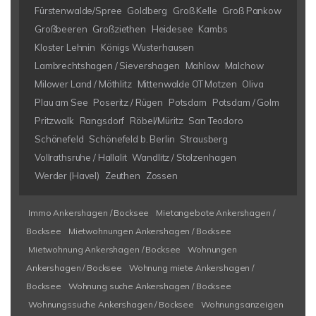
Fürstenwalde/Spree
Goldberg
Groß Kelle
Groß Pankow
Großbeeren
Großziethen
Heidesee
Kambs
Kloster Lehnin
Königs Wusterhausen
Lambrechtshagen / Sievershagen
Mahlow
Malchow
Milower Land / Möthlitz
Mittenwalde OT Motzen
Oliva
Plau am See
Poseritz / Rügen
Potsdam
Potsdam / Golm
Pritzwalk
Rangsdorf
Röbel/Müritz
San Teodoro
Schönefeld
Schönefeld b. Berlin
Strausberg
Vollrathsruhe / Hallalit
Wandlitz / Stolzenhagen
Werder (Havel)
Zeuthen
Zossen
Immo Ankershagen / Bocksee
Mietangebote Ankershagen /
Bocksee
Mietwohnungen Ankershagen / Bocksee
Mietwohnung Ankershagen / Bocksee
Wohnungen
Ankershagen / Bocksee
Wohnung miete Ankershagen /
Bocksee
Wohnung suche Ankershagen / Bocksee
Wohnungssuche Ankershagen / Bocksee
Wohnungsanzeigen