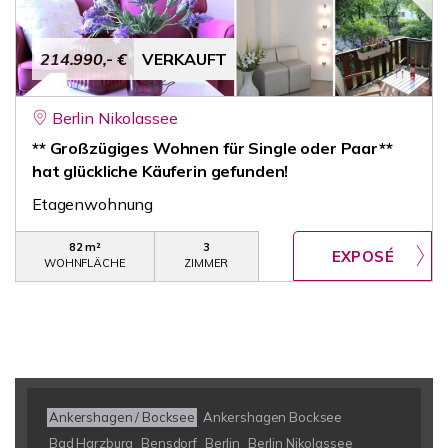
214.990,- €
VERKAUFT
Berlin Nikolassee
** Großzügiges Wohnen für Single oder Paar**
hat glückliche Käuferin gefunden!
Etagenwohnung
82 m²
3
WOHNFLÄCHE
ZIMMER
Ankershagen / Bocksee
Ankershagen Bocksee
Bad Harzburg
Bensdorf
Berlin
Berlin Nikolassee