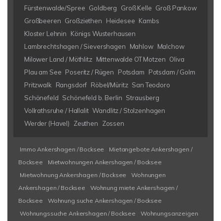
Fürstenwalde/Spree
Goldberg
Groß Kelle
Groß Pankow
Großbeeren
Großziethen
Heidesee
Kambs
Kloster Lehnin
Königs Wusterhausen
Lambrechtshagen / Sievershagen
Mahlow
Malchow
Milower Land / Möthlitz
Mittenwalde OT Motzen
Oliva
Plau am See
Poseritz / Rügen
Potsdam
Potsdam / Golm
Pritzwalk
Rangsdorf
Röbel/Müritz
San Teodoro
Schönefeld
Schönefeld b. Berlin
Strausberg
Vollrathsruhe / Hallalit
Wandlitz / Stolzenhagen
Werder (Havel)
Zeuthen
Zossen
Immo Ankershagen / Bocksee
Mietangebote Ankershagen /
Bocksee
Mietwohnungen Ankershagen / Bocksee
Mietwohnung Ankershagen / Bocksee
Wohnungen
Ankershagen / Bocksee
Wohnung miete Ankershagen /
Bocksee
Wohnung suche Ankershagen / Bocksee
Wohnungssuche Ankershagen / Bocksee
Wohnungsanzeigen