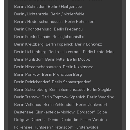
Berlin / Bohnsdorf
Berlin / Heiligensee
Berlin / Lichtenrade
Berlin / Marienfelde
Berlin / Niederschönhausen
Berlin Bohnsdorf
Berlin Charlottenburg
Berlin Friedenau
Berlin Friedrichshain
Berlin Johannisthal
Berlin Kreuzberg
Berlin Köpenick
Berlin Lankwitz
Berlin Lichtenberg
Berlin Lichtenrade
Berlin Lichterfelde
Berlin Mahlsdorf
Berlin Mitte
Berlin Moabit
Berlin Niederschönhausen
Berlin Nikolassee
Berlin Pankow
Berlin Prenzlauer Berg
Berlin Reinickendorf
Berlin Schmargendorf
Berlin Schöneberg
Berlin Siemensstadt
Berlin Steglitz
Berlin Treptow
Berlin Treptow-Köpenick
Berlin Wedding
Berlin Wittenau
Berlin Zehlendorf
Berlin-Zehlendorf
Bestensee
Blankenfelde-Mahlow
Borgsdorf
Calpe
Dallgow-Döberitz
Denia
Dobbertin
Essen-Werden
Falkensee
Fünfseen / Petersdorf
Fürstenwalde