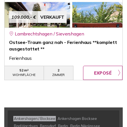
109.000,- €
VERKAUFT
Lambrechtshagen / Sievershagen
Ostsee-Traum ganz nah - Ferienhaus **komplett
ausgestattet **
Ferienhaus
52 m²
2
WOHNFLÄCHE
ZIMMER
Ankershagen / Bocksee
Ankershagen Bocksee
Bad Harzburg
Bensdorf
Berlin
Berlin Nikolassee