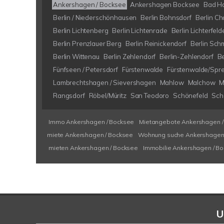
Ankershagen / Bocksee
Ankershagen Bocksee
Bad H
Berlin / Niederschönhausen
Berlin Bohnsdorf
Berlin Ch
Berlin Lichtenberg
Berlin Lichtenrade
Berlin Lichterfeld
Berlin Prenzlauer Berg
Berlin Reinickendorf
Berlin Sch
Berlin Wittenau
Berlin Zehlendorf
Berlin-Zehlendorf
B
Fünfseen / Petersdorf
Fürstenwalde
Fürstenwalde/Spr
Lambrechtshagen / Sievershagen
Mahlow
Malchow
M
Rangsdorf
Röbel/Müritz
San Teodoro
Schönefeld
Schö
Immo Ankershagen / Bocksee
Mietangebote Ankershagen /
miete Ankershagen / Bocksee
Wohnung suche Ankershagen 
mieten Ankershagen / Bocksee
Immobilie Ankershagen / B
U