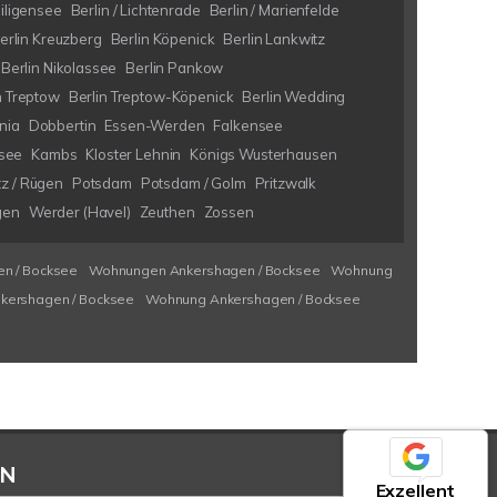
eiligensee
Berlin / Lichtenrade
Berlin / Marienfelde
erlin Kreuzberg
Berlin Köpenick
Berlin Lankwitz
Berlin Nikolassee
Berlin Pankow
n Treptow
Berlin Treptow-Köpenick
Berlin Wedding
nia
Dobbertin
Essen-Werden
Falkensee
see
Kambs
Kloster Lehnin
Königs Wusterhausen
tz / Rügen
Potsdam
Potsdam / Golm
Pritzwalk
gen
Werder (Havel)
Zeuthen
Zossen
n / Bocksee
Wohnungen Ankershagen / Bocksee
Wohnung
kershagen / Bocksee
Wohnung Ankershagen / Bocksee
EN
Exzellent