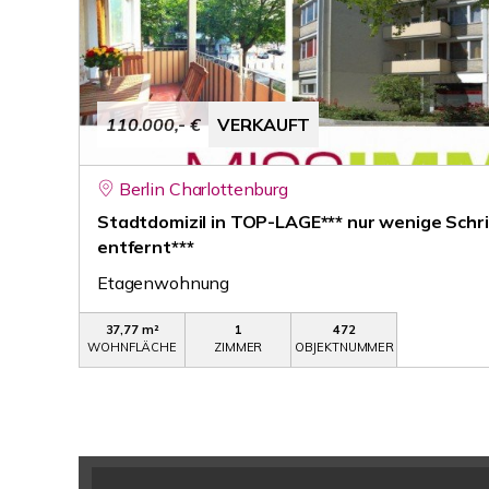
110.000,- €
VERKAUFT
Berlin Charlottenburg
Stadtdomizil in TOP-LAGE*** nur wenige Sch
entfernt***
Etagenwohnung
37,77 m²
1
472
WOHNFLÄCHE
ZIMMER
OBJEKTNUMMER