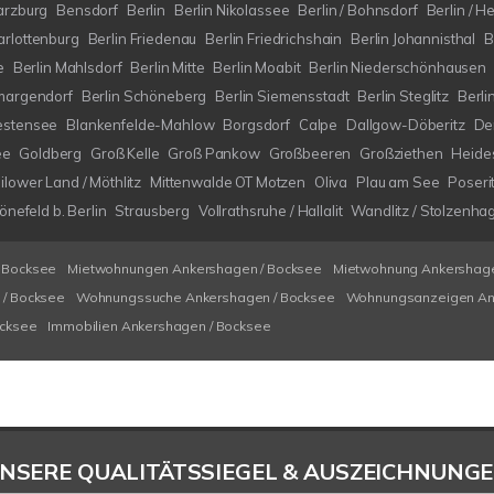
arzburg
Bensdorf
Berlin
Berlin Nikolassee
Berlin / Bohnsdorf
Berlin / H
arlottenburg
Berlin Friedenau
Berlin Friedrichshain
Berlin Johannisthal
B
e
Berlin Mahlsdorf
Berlin Mitte
Berlin Moabit
Berlin Niederschönhausen
margendorf
Berlin Schöneberg
Berlin Siemensstadt
Berlin Steglitz
Berli
estensee
Blankenfelde-Mahlow
Borgsdorf
Calpe
Dallgow-Döberitz
De
ee
Goldberg
Groß Kelle
Groß Pankow
Großbeeren
Großziethen
Heide
ilower Land / Möthlitz
Mittenwalde OT Motzen
Oliva
Plau am See
Poseri
nefeld b. Berlin
Strausberg
Vollrathsruhe / Hallalit
Wandlitz / Stolzenha
 Bocksee
Mietwohnungen Ankershagen / Bocksee
Mietwohnung Ankershage
/ Bocksee
Wohnungssuche Ankershagen / Bocksee
Wohnungsanzeigen An
ocksee
Immobilien Ankershagen / Bocksee
NSERE QUALITÄTSSIEGEL & AUSZEICHNUNG