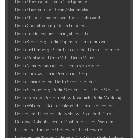
Berlin / Bohnsdorf
Berlin / Heiligensee
Berlin / Lichtenrade
Berlin / Marienfelde
Berlin / Niederschönhausen
Berlin Bohnsdorf
Berlin Charlottenburg
Berlin Friedenau
Berlin Friedrichshain
Berlin Johannisthal
Berlin Kreuzberg
Berlin Köpenick
Berlin Lankwitz
Berlin Lichtenberg
Berlin Lichtenrade
Berlin Lichterfelde
Berlin Mahlsdorf
Berlin Mitte
Berlin Moabit
Berlin Niederschönhausen
Berlin Nikolassee
Berlin Pankow
Berlin Prenzlauer Berg
Berlin Reinickendorf
Berlin Schmargendorf
Berlin Schöneberg
Berlin Siemensstadt
Berlin Steglitz
Berlin Treptow
Berlin Treptow-Köpenick
Berlin Wedding
Berlin Wittenau
Berlin Zehlendorf
Berlin-Zehlendorf
Bestensee
Blankenfelde-Mahlow
Borgsdorf
Calpe
Dallgow-Döberitz
Denia
Dobbertin
Essen-Werden
Falkensee
Fünfseen / Petersdorf
Fürstenwalde
Fürstenwalde/Spree
Goldberg
Groß Kelle
Groß Pankow