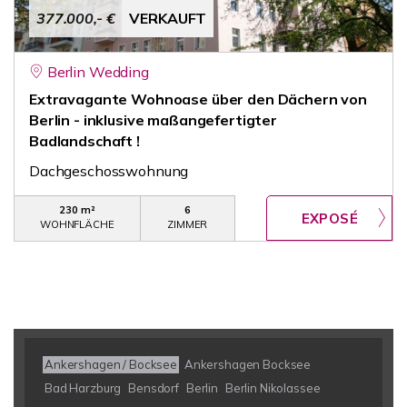
377.000,- €
VERKAUFT
Berlin Wedding
Extravagante Wohnoase über den Dächern von
Berlin - inklusive maßangefertigter
Badlandschaft !
Dachgeschosswohnung
230 m²
6
WOHNFLÄCHE
ZIMMER
Ankershagen / Bocksee
Ankershagen Bocksee
Bad Harzburg
Bensdorf
Berlin
Berlin Nikolassee