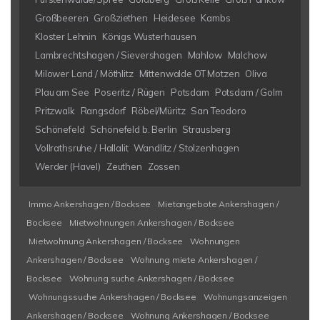
Großbeeren
Großziethen
Heidesee
Kambs
Kloster Lehnin
Königs Wusterhausen
Lambrechtshagen / Sievershagen
Mahlow
Malchow
Milower Land / Möthlitz
Mittenwalde OT Motzen
Oliva
Plau am See
Poseritz / Rügen
Potsdam
Potsdam / Golm
Pritzwalk
Rangsdorf
Röbel/Müritz
San Teodoro
Schönefeld
Schönefeld b. Berlin
Strausberg
Vollrathsruhe / Hallalit
Wandlitz / Stolzenhagen
Werder (Havel)
Zeuthen
Zossen
Immo Ankershagen / Bocksee
Mietangebote Ankershagen /
Bocksee
Mietwohnungen Ankershagen / Bocksee
Mietwohnung Ankershagen / Bocksee
Wohnungen
Ankershagen / Bocksee
Wohnung miete Ankershagen /
Bocksee
Wohnung suche Ankershagen / Bocksee
Wohnungssuche Ankershagen / Bocksee
Wohnungsanzeigen
Ankershagen / Bocksee
Wohnung Ankershagen / Bocksee