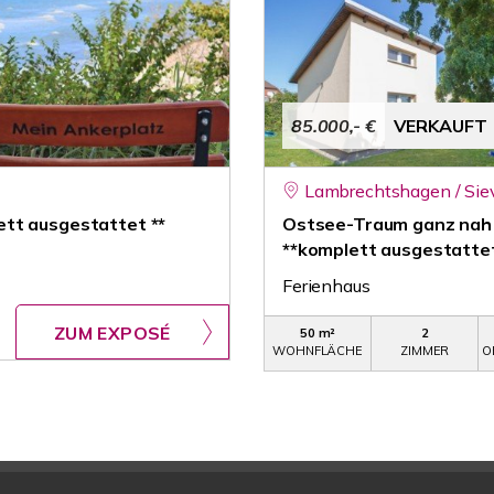
85.000,- €
VERKAUFT
Lambrechtshagen / Sie
tt ausgestattet **
Ostsee-Traum ganz nah 
**komplett ausgestattet
Ferienhaus
ZUM EXPOSÉ
50 m²
2
WOHNFLÄCHE
ZIMMER
O