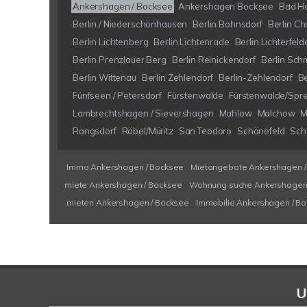
Ankershagen / Bocksee
Ankershagen Bocksee
Bad H
Berlin / Niederschönhausen
Berlin Bohnsdorf
Berlin Ch
Berlin Lichtenberg
Berlin Lichtenrade
Berlin Lichterfeld
Berlin Prenzlauer Berg
Berlin Reinickendorf
Berlin Sch
Berlin Wittenau
Berlin Zehlendorf
Berlin-Zehlendorf
B
Fünfseen / Petersdorf
Fürstenwalde
Fürstenwalde/Spr
Lambrechtshagen / Sievershagen
Mahlow
Malchow
M
Rangsdorf
Röbel/Müritz
San Teodoro
Schönefeld
Schö
Immo Ankershagen / Bocksee
Mietangebote Ankershagen /
miete Ankershagen / Bocksee
Wohnung suche Ankershagen 
mieten Ankershagen / Bocksee
Immobilie Ankershagen / B
U