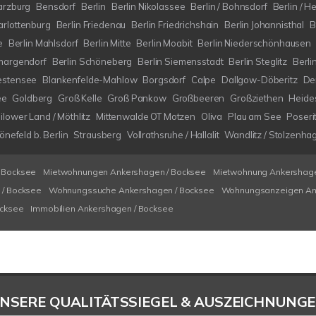
arzburg
Bensdorf
Berlin
Berlin Nikolassee
Berlin / Bohnsdorf
Berlin / H
arlottenburg
Berlin Friedenau
Berlin Friedrichshain
Berlin Johannisthal
B
e
Berlin Mahlsdorf
Berlin Mitte
Berlin Moabit
Berlin Niederschönhausen
margendorf
Berlin Schöneberg
Berlin Siemensstadt
Berlin Steglitz
Berli
estensee
Blankenfelde-Mahlow
Borgsdorf
Calpe
Dallgow-Döberitz
De
ee
Goldberg
Groß Kelle
Groß Pankow
Großbeeren
Großziethen
Heide
ilower Land / Möthlitz
Mittenwalde OT Motzen
Oliva
Plau am See
Poseri
nefeld b. Berlin
Strausberg
Vollrathsruhe / Hallalit
Wandlitz / Stolzenha
 Bocksee
Mietwohnungen Ankershagen / Bocksee
Mietwohnung Ankershage
/ Bocksee
Wohnungssuche Ankershagen / Bocksee
Wohnungsanzeigen An
ocksee
Immobilien Ankershagen / Bocksee
NSERE QUALITÄTSSIEGEL & AUSZEICHNUNG