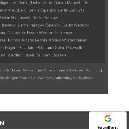
eiligensee
Berlin / Lichtenrade
Berlin / Marienfelde
erlin Kreuzberg
Berlin Köpenick
Berlin Lankwitz
Berlin Nikolassee
Berlin Pankow
n Treptow
Berlin Treptow-Köpenick
Berlin Wedding
nia
Dobbertin
Essen-Werden
Falkensee
see
Kambs
Kloster Lehnin
Königs Wusterhausen
tz / Rügen
Potsdam
Potsdam / Golm
Pritzwalk
gen
Werder (Havel)
Zeuthen
Zossen
n / Bocksee
Wohnungen Ankershagen / Bocksee
Wohnung
kershagen / Bocksee
Wohnung Ankershagen / Bocksee
EN
Exzellent