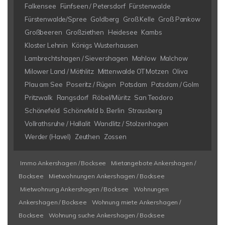
Falkensee
Fünfseen / Petersdorf
Fürstenwalde
Fürstenwalde/Spree
Goldberg
Groß Kelle
Groß Pankow
Großbeeren
Großziethen
Heidesee
Kambs
Kloster Lehnin
Königs Wusterhausen
Lambrechtshagen / Sievershagen
Mahlow
Malchow
Milower Land / Möthlitz
Mittenwalde OT Motzen
Oliva
Plau am See
Poseritz / Rügen
Potsdam
Potsdam / Golm
Pritzwalk
Rangsdorf
Röbel/Müritz
San Teodoro
Schönefeld
Schönefeld b. Berlin
Strausberg
Vollrathsruhe / Hallalit
Wandlitz / Stolzenhagen
Werder (Havel)
Zeuthen
Zossen
Immo Ankershagen / Bocksee
Mietangebote Ankershagen /
Bocksee
Mietwohnungen Ankershagen / Bocksee
Mietwohnung Ankershagen / Bocksee
Wohnungen
Ankershagen / Bocksee
Wohnung miete Ankershagen /
Bocksee
Wohnung suche Ankershagen / Bocksee