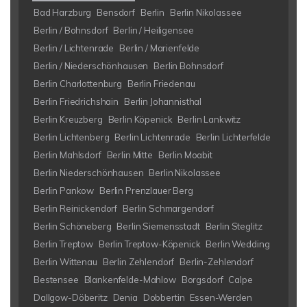
Bad Harzburg
Bensdorf
Berlin
Berlin Nikolassee
Berlin / Bohnsdorf
Berlin / Heiligensee
Berlin / Lichtenrade
Berlin / Marienfelde
Berlin / Niederschönhausen
Berlin Bohnsdorf
Berlin Charlottenburg
Berlin Friedenau
Berlin Friedrichshain
Berlin Johannisthal
Berlin Kreuzberg
Berlin Köpenick
Berlin Lankwitz
Berlin Lichtenberg
Berlin Lichtenrade
Berlin Lichterfelde
Berlin Mahlsdorf
Berlin Mitte
Berlin Moabit
Berlin Niederschönhausen
Berlin Nikolassee
Berlin Pankow
Berlin Prenzlauer Berg
Berlin Reinickendorf
Berlin Schmargendorf
Berlin Schöneberg
Berlin Siemensstadt
Berlin Steglitz
Berlin Treptow
Berlin Treptow-Köpenick
Berlin Wedding
Berlin Wittenau
Berlin Zehlendorf
Berlin-Zehlendorf
Bestensee
Blankenfelde-Mahlow
Borgsdorf
Calpe
Dallgow-Döberitz
Denia
Dobbertin
Essen-Werden