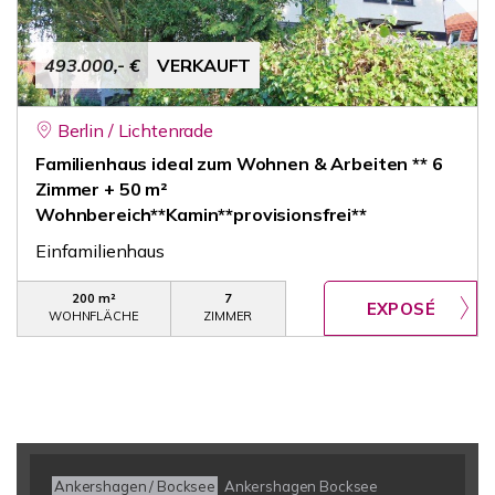
493.000,- €
VERKAUFT
Berlin / Lichtenrade
Familienhaus ideal zum Wohnen & Arbeiten ** 6
Zimmer + 50 m²
Wohnbereich**Kamin**provisionsfrei**
Einfamilienhaus
200 m²
7
WOHNFLÄCHE
ZIMMER
Ankershagen / Bocksee
Ankershagen Bocksee