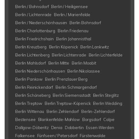
Berlin / Bohnsdorf
Berlin / Heiligensee
Berlin / Lichtenrade
Berlin / Marienfelde
Berlin / Niederschönhausen
Berlin Bohnsdorf
Berlin Charlottenburg
Berlin Friedenau
Berlin Friedrichshain
Berlin Johannisthal
Berlin Kreuzberg
Berlin Köpenick
Berlin Lankwitz
Berlin Lichtenberg
Berlin Lichtenrade
Berlin Lichterfelde
Berlin Mahlsdorf
Berlin Mitte
Berlin Moabit
Berlin Niederschönhausen
Berlin Nikolassee
Berlin Pankow
Berlin Prenzlauer Berg
Berlin Reinickendorf
Berlin Schmargendorf
Berlin Schöneberg
Berlin Siemensstadt
Berlin Steglitz
Berlin Treptow
Berlin Treptow-Köpenick
Berlin Wedding
Berlin Wittenau
Berlin Zehlendorf
Berlin-Zehlendorf
Bestensee
Blankenfelde-Mahlow
Borgsdorf
Calpe
Dallgow-Döberitz
Denia
Dobbertin
Essen-Werden
Falkensee
Fünfseen / Petersdorf
Fürstenwalde