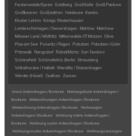
Fürstenwalde/Spree
Goldberg
Groß Kelle
Groß Pankow
Großbeeren
Großziethen
Heidesee
Kambs
Kloster Lehnin
Königs Wusterhausen
Lambrechtshagen / Sievershagen
Mahlow
Malchow
Milower Land / Möthlitz
Mittenwalde OT Motzen
Oliva
Plau am See
Poseritz / Rügen
Potsdam
Potsdam / Golm
Pritzwalk
Rangsdorf
Röbel/Müritz
San Teodoro
Schönefeld
Schönefeld b. Berlin
Strausberg
Vollrathsruhe / Hallalit
Wandlitz / Stolzenhagen
Werder (Havel)
Zeuthen
Zossen
Immo Ankershagen / Bocksee
Mietangebote Ankershagen /
Bocksee
Mietwohnungen Ankershagen / Bocksee
Mietwohnung Ankershagen / Bocksee
Wohnungen
Ankershagen / Bocksee
Wohnung miete Ankershagen /
Bocksee
Wohnung suche Ankershagen / Bocksee
Wohnungssuche Ankershagen / Bocksee
Wohnungsanzeigen