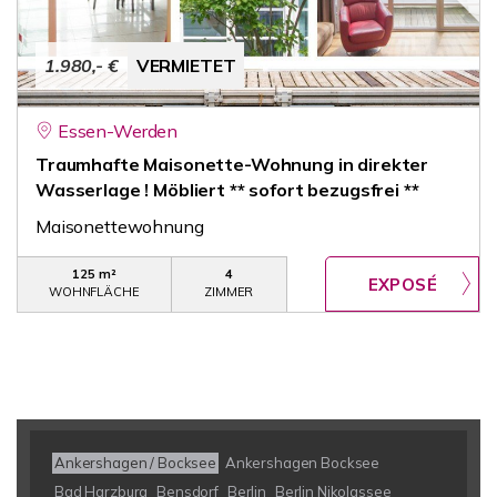
1.980,- €
VERMIETET
Essen-Werden
Traumhafte Maisonette-Wohnung in direkter
Wasserlage ! Möbliert ** sofort bezugsfrei **
Maisonettewohnung
125 m²
4
WOHNFLÄCHE
ZIMMER
Ankershagen / Bocksee
Ankershagen Bocksee
Bad Harzburg
Bensdorf
Berlin
Berlin Nikolassee