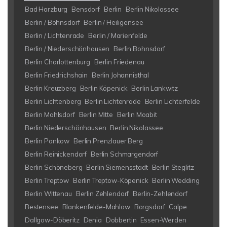
Bad Harzburg
Bensdorf
Berlin
Berlin Nikolassee
Berlin / Bohnsdorf
Berlin / Heiligensee
Berlin / Lichtenrade
Berlin / Marienfelde
Berlin / Niederschönhausen
Berlin Bohnsdorf
Berlin Charlottenburg
Berlin Friedenau
Berlin Friedrichshain
Berlin Johannisthal
Berlin Kreuzberg
Berlin Köpenick
Berlin Lankwitz
Berlin Lichtenberg
Berlin Lichtenrade
Berlin Lichterfelde
Berlin Mahlsdorf
Berlin Mitte
Berlin Moabit
Berlin Niederschönhausen
Berlin Nikolassee
Berlin Pankow
Berlin Prenzlauer Berg
Berlin Reinickendorf
Berlin Schmargendorf
Berlin Schöneberg
Berlin Siemensstadt
Berlin Steglitz
Berlin Treptow
Berlin Treptow-Köpenick
Berlin Wedding
Berlin Wittenau
Berlin Zehlendorf
Berlin-Zehlendorf
Bestensee
Blankenfelde-Mahlow
Borgsdorf
Calpe
Dallgow-Döberitz
Denia
Dobbertin
Essen-Werden