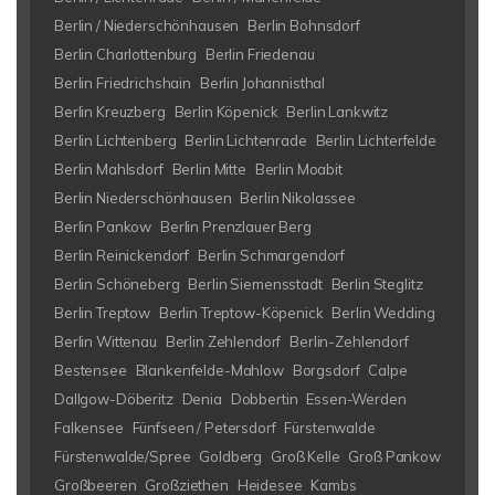
Berlin / Niederschönhausen
Berlin Bohnsdorf
Berlin Charlottenburg
Berlin Friedenau
Berlin Friedrichshain
Berlin Johannisthal
Berlin Kreuzberg
Berlin Köpenick
Berlin Lankwitz
Berlin Lichtenberg
Berlin Lichtenrade
Berlin Lichterfelde
Berlin Mahlsdorf
Berlin Mitte
Berlin Moabit
Berlin Niederschönhausen
Berlin Nikolassee
Berlin Pankow
Berlin Prenzlauer Berg
Berlin Reinickendorf
Berlin Schmargendorf
Berlin Schöneberg
Berlin Siemensstadt
Berlin Steglitz
Berlin Treptow
Berlin Treptow-Köpenick
Berlin Wedding
Berlin Wittenau
Berlin Zehlendorf
Berlin-Zehlendorf
Bestensee
Blankenfelde-Mahlow
Borgsdorf
Calpe
Dallgow-Döberitz
Denia
Dobbertin
Essen-Werden
Falkensee
Fünfseen / Petersdorf
Fürstenwalde
Fürstenwalde/Spree
Goldberg
Groß Kelle
Groß Pankow
Großbeeren
Großziethen
Heidesee
Kambs