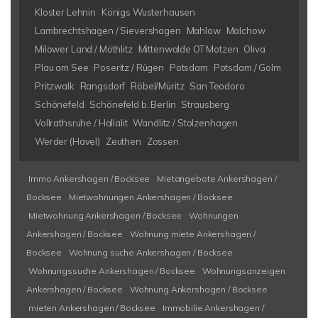
Kloster Lehnin
Königs Wusterhausen
Lambrechtshagen / Sievershagen
Mahlow
Malchow
Milower Land / Möthlitz
Mittenwalde OT Motzen
Oliva
Plau am See
Poseritz / Rügen
Potsdam
Potsdam / Golm
Pritzwalk
Rangsdorf
Röbel/Müritz
San Teodoro
Schönefeld
Schönefeld b. Berlin
Strausberg
Vollrathsruhe / Hallalit
Wandlitz / Stolzenhagen
Werder (Havel)
Zeuthen
Zossen
Immo Ankershagen / Bocksee
Mietangebote Ankershagen /
Bocksee
Mietwohnungen Ankershagen / Bocksee
Mietwohnung Ankershagen / Bocksee
Wohnungen
Ankershagen / Bocksee
Wohnung miete Ankershagen /
Bocksee
Wohnung suche Ankershagen / Bocksee
Wohnungssuche Ankershagen / Bocksee
Wohnungsanzeigen
Ankershagen / Bocksee
Wohnung Ankershagen / Bocksee
mieten Ankershagen / Bocksee
Immobilie Ankershagen /