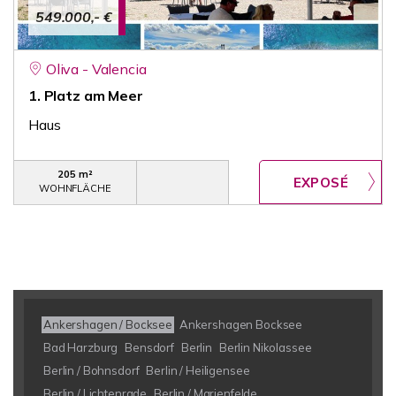
549.000,- €
Oliva - Valencia
1. Platz am Meer
Haus
205 m²
WOHNFLÄCHE
Ankershagen / Bocksee
Ankershagen Bocksee
Bad Harzburg
Bensdorf
Berlin
Berlin Nikolassee
Berlin / Bohnsdorf
Berlin / Heiligensee
Berlin / Lichtenrade
Berlin / Marienfelde