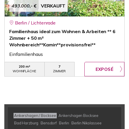
493.000,- €
VERKAUFT
Berlin / Lichtenrade
Familienhaus ideal zum Wohnen & Arbeiten ** 6
Zimmer + 50 m²
Wohnbereich**Kamin**provisionsfrei**
Einfamilienhaus
200 m²
7
WOHNFLÄCHE
ZIMMER
Ankershagen / Bocksee
Ankershagen Bocksee
Bad Harzburg
Bensdorf
Berlin
Berlin Nikolassee