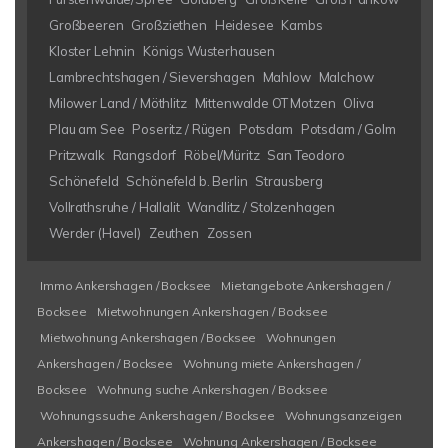
Großbeeren
Großziethen
Heidesee
Kambs
Kloster Lehnin
Königs Wusterhausen
Lambrechtshagen / Sievershagen
Mahlow
Malchow
Milower Land / Möthlitz
Mittenwalde OT Motzen
Oliva
Plau am See
Poseritz / Rügen
Potsdam
Potsdam / Golm
Pritzwalk
Rangsdorf
Röbel/Müritz
San Teodoro
Schönefeld
Schönefeld b. Berlin
Strausberg
Vollrathsruhe / Hallalit
Wandlitz / Stolzenhagen
Werder (Havel)
Zeuthen
Zossen
Immo Ankershagen / Bocksee
Mietangebote Ankershagen /
Bocksee
Mietwohnungen Ankershagen / Bocksee
Mietwohnung Ankershagen / Bocksee
Wohnungen
Ankershagen / Bocksee
Wohnung miete Ankershagen /
Bocksee
Wohnung suche Ankershagen / Bocksee
Wohnungssuche Ankershagen / Bocksee
Wohnungsanzeigen
Ankershagen / Bocksee
Wohnung Ankershagen / Bocksee