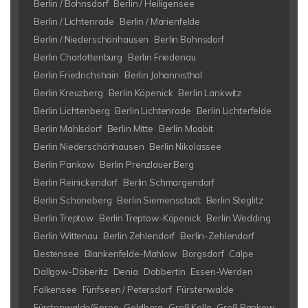
Berlin / Bohnsdorf
Berlin / Heiligensee
Berlin / Lichtenrade
Berlin / Marienfelde
Berlin / Niederschönhausen
Berlin Bohnsdorf
Berlin Charlottenburg
Berlin Friedenau
Berlin Friedrichshain
Berlin Johannisthal
Berlin Kreuzberg
Berlin Köpenick
Berlin Lankwitz
Berlin Lichtenberg
Berlin Lichtenrade
Berlin Lichterfelde
Berlin Mahlsdorf
Berlin Mitte
Berlin Moabit
Berlin Niederschönhausen
Berlin Nikolassee
Berlin Pankow
Berlin Prenzlauer Berg
Berlin Reinickendorf
Berlin Schmargendorf
Berlin Schöneberg
Berlin Siemensstadt
Berlin Steglitz
Berlin Treptow
Berlin Treptow-Köpenick
Berlin Wedding
Berlin Wittenau
Berlin Zehlendorf
Berlin-Zehlendorf
Bestensee
Blankenfelde-Mahlow
Borgsdorf
Calpe
Dallgow-Döberitz
Denia
Dobbertin
Essen-Werden
Falkensee
Fünfseen / Petersdorf
Fürstenwalde
Fürstenwalde/Spree
Goldberg
Groß Kelle
Groß Pankow